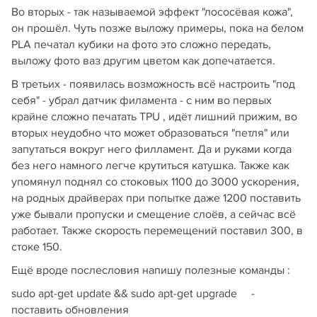
Во вторых - так называемой эффект "лососёвая кожа",
он прошёл. Чуть позже выложу примеры, пока на белом
PLA печатал кубики на фото это сложно передать,
выложу фото ваз другим цветом как допечатается.
В третьих - появилась возможность всё настроить "под
себя" - убрал датчик филамента - с ним во первых
крайне сложно печатать TPU , идёт лишний прижим, во
вторых неудобно что может образоваться "петля" или
запутаться вокруг него филламент. Да и руками когда
без него намного легче крутиться катушка. Также как
упомянул поднял со стоковых 1100 до 3000 ускорения,
на родных драйверах при попытке даже 1200 поставить
уже бывали пропуски и смещение слоёв, а сейчас всё
работает. Также скорость перемещений поставил 300, в
стоке 150.
Ещё вроде послесловия напишу полезные команды :
sudo apt-get update && sudo apt-get upgrade -
поставить обновления