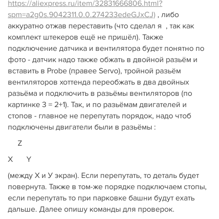
https://aliexpress.ru/item/32831666806.html?
spm=a2g0s.9042311.0.0.274233edeGJxCJ)
, либо
аккуратно отжав переставить (что сделал я , так как
комплект штекеров ещё не пришёл). Также
подключение датчика и вентилятора будет понятно по
фото - датчик надо также обжать в двойной разьём и
вставить в Probe (правее Servo), тройной разьём
вентиляторов хоттенда переобжать в два двойных
разьёма и подключить в разьёмы вентиляторов (по
картинке 3 = 2+1). Так, и по разьёмам двигателей и
стопов - главное не перепутать порядок, надо чтоб
подключены двигатели были в разьёмы :
Z
X Y
(между Х и У экран). Если перепутать, то деталь будет
повернута. Также в том-же порядке подключаем стопы,
если перепутать то при парковке башни будут ехать
дальше. Далее опишу команды для проверок.