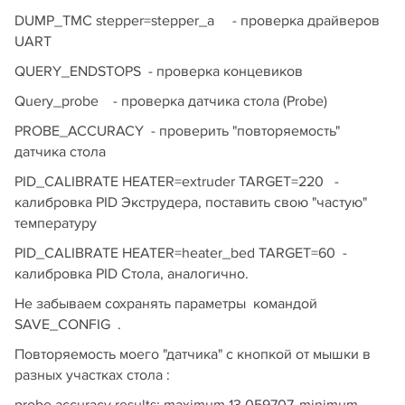
DUMP_TMC stepper=stepper_a - проверка драйверов
UART
QUERY_ENDSTOPS - проверка концевиков
Query_probe - проверка датчика стола (Probe)
PROBE_ACCURACY - проверить "повторяемость"
датчика стола
PID_CALIBRATE HEATER=extruder TARGET=220 -
калибровка PID Экструдера, поставить свою "частую"
температуру
PID_CALIBRATE HEATER=heater_bed TARGET=60 -
калибровка PID Стола, аналогично.
Не забываем сохранять параметры командой
SAVE_CONFIG .
Повторяемость моего "датчика" с кнопкой от мышки в
разных участках стола :
probe accuracy results: maximum 13.059707, minimum