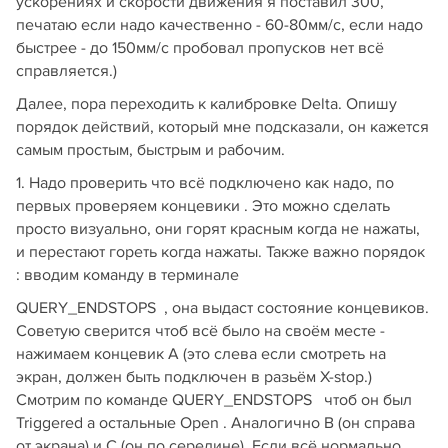
ускорениях и скорости движения я поставил 300,
печатаю если надо качественно - 60-80мм/с, если надо
быстрее - до 150мм/с пробовал пропусков нет всё
справляется.)
Далее, пора переходить к калибровке Delta. Опишу
порядок действий, который мне подсказали, он кажется
самым простым, быстрым и рабочим.
1. Надо проверить что всё подключено как надо, по
первых проверяем концевики . Это можно сделать
просто визуально, они горят красным когда не нажаты,
и перестают гореть когда нажаты. Также важно порядок
: вводим команду в терминале
QUERY_ENDSTOPS , она выдаст состояние концевиков.
Советую сверится чтоб всё было на своём месте -
нажимаем концевик А (это слева если смотреть на
экран, должен быть подключен в разьём X-stop.)
Смотрим по команде QUERY_ENDSTOPS чтоб он был
Triggered а остальные Open . Аналогично B (он справа
от экрана) и С (он по середине). Если всё нормально