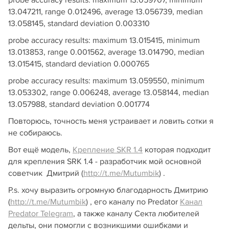
13.047211, range 0.012496, average 13.056739, median
13.058145, standard deviation 0.003310
probe accuracy results: maximum 13.015415, minimum
13.013853, range 0.001562, average 13.014790, median
13.015415, standard deviation 0.000765
probe accuracy results: maximum 13.059550, minimum
13.053302, range 0.006248, average 13.058144, median
13.057988, standard deviation 0.001774
Повторюсь, точность меня устраивает и ловить сотки я
не собираюсь.
Вот ещё модель,
Крепление SKR 1.4
которая подходит
для крепления SRK 1.4 - разработчик мой основной
советчик Дмитрий (
http://t.me/Mutumbik
) .
P.s. хочу выразить огромную благодарность Дмитрию
(
http://t.me/Mutumbik
) , его каналу по Predator
Канал
Predator Telegram
, а также каналу Секта любителей
дельты, они помогли с возникшими ошибками и