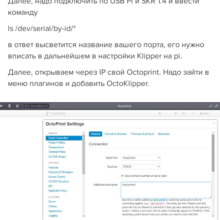
Далее, надо подключить по USB Pi и SKR 1.4 и ввести
команду
ls /dev/serial/by-id/*
в ответ высветится название вашего порта, его нужно
вписать в дальнейшем в настройки Klipper на pi.
Далее, открываем через IP свой Octoprint. Надо зайти в
меню плагинов и добавить OctoKlipper.