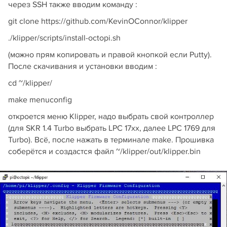
через SSH также вводим команду :
git clone https://github.com/KevinOConnor/klipper
./klipper/scripts/install-octopi.sh
(можно прям копировать и правой кнопкой если Putty).
После скачивания и установки вводим :
cd ~/klipper/
make menuconfig
откроется меню Klipper, надо выбрать свой контроллер
(для SKR 1.4 Turbo выбрать LPC 17xx, далее LPC 1769 для
Turbo). Всё, после нажать в терминале make. Прошивка
соберётся и создастся файл ~/klipper/out/klipper.bin