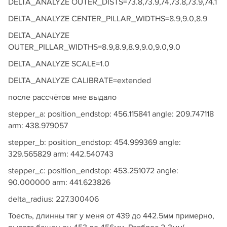
DELTA_ANALYZE OUTER_DISTS=73.8,73.9,74,73.8,73.9,74.1
DELTA_ANALYZE CENTER_PILLAR_WIDTHS=8.9,9.0,8.9
DELTA_ANALYZE
OUTER_PILLAR_WIDTHS=8.9,8.9,8.9,9.0,9.0,9.0
DELTA_ANALYZE SCALE=1.0
DELTA_ANALYZE CALIBRATE=extended
после рассчётов мне выдало
stepper_a: position_endstop: 456.115841 angle: 209.747118
arm: 438.979057
stepper_b: position_endstop: 454.999369 angle:
329.565829 arm: 442.540743
stepper_c: position_endstop: 453.251072 angle:
90.000000 arm: 441.623826
delta_radius: 227.300406
Тоесть, длинны тяг у меня от 439 до 442.5мм примерно,