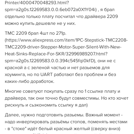
Printer/4000470048293.html?
spm=a2g0s.12269583.0.0.6eb072a0X1Y04i) , я брал
отдельно только плату посчитал что драйвера 2209
можно купить дешевле не у них.
TMC 2209 брал 4шт по 271р.
(https://www.aliexpress.com/item/1PC-Stepstick-TMC2208-
TMC2209-driver-Stepper-Motor-Super-Silent-With-New-
Heat-Sinks-Replace-For-SKR/32996989207.html?
spm=a2g0s.12269583.0.0.394c545fqi0kfD), они не с
красной а с зеленой частью и нет разьемов для
хоуминга, но по UART работают без проблем и без
каких-либо доработок.
Многие советуют покупать сразу по 1 ссылке плату и
драйвера, так они точно будут совместимы. Но кто хочет
рискнуть и сьэкономить ссылку я дал)
Далее, нужно подготовить разьемы. Важный момент -
надо инвертировать разьёмы стопов, поменять местами
- в "стоке" идёт белый красный желтый (сверху вниз)