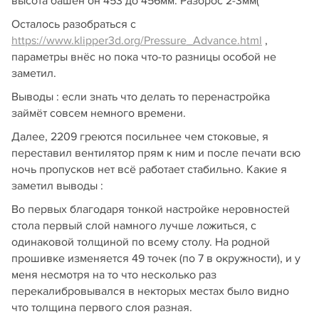
высота башен он 453 до 456мм. Разброс 2-3мм(
Осталось разобраться с
https://www.klipper3d.org/Pressure_Advance.html
,
параметры внёс но пока что-то разницы особой не
заметил.
Выводы : если знать что делать то перенастройка
займёт совсем немного времени.
Далее, 2209 греются посильнее чем стоковые, я
переставил вентилятор прям к ним и после печати всю
ночь пропусков нет всё работает стабильно. Какие я
заметил выводы :
Во первых благодаря тонкой настройке неровностей
стола первый слой намного лучше ложиться, с
одинаковой толщиной по всему столу. На родной
прошивке изменяется 49 точек (по 7 в окружности), и у
меня несмотря на то что несколько раз
перекалибровывался в некторых местах было видно
что толщина первого слоя разная.