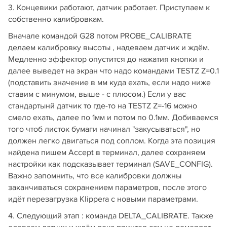
3. Концевики работают, датчик работает. Приступаем к
собственно калибровкам.
Вначале командой G28 потом PROBE_CALIBRATE
делаем калибровку высоты , надеваем датчик и ждём.
Медленно эффектор опустится до нажатия кнопки и
далее выведет на экран что надо командами TESTZ Z=0.1
(подставить значение в мм куда ехать, если надо ниже
ставим с минумом, выше - с плюсом.) Если у вас
стандартынй датчик то где-то на TESTZ Z=-16 можно
смело ехать, далее по 1мм и потом по 0.1мм. Добиваемся
того чтоб листок бумаги начинал "закусываться", но
должен легко двигаться под соплом. Когда эта позиция
найдена пишем Accept в терминал, далее сохраняем
настройки как подсказывает терминал (SAVE_CONFIG).
Важно запомнить, что все калибровки должны
заканчиваться сохранением параметров, после этого
идёт перезагрузка Klippera с новыми параметрами.
4. Следующий этап : команда DELTA_CALIBRATE. Также