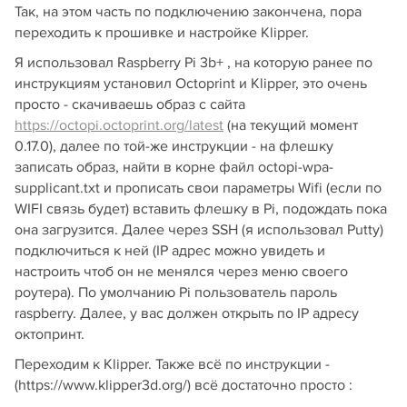
Так, на этом часть по подключению закончена, пора
переходить к прошивке и настройке Klipper.
Я использовал Raspberry Pi 3b+ , на которую ранее по
инструкциям установил Octoprint и Klipper, это очень
просто - скачиваешь образ с сайта
https://octopi.octoprint.org/latest
(на текущий момент
0.17.0), далее по той-же инструкции - на флешку
записать образ, найти в корне файл octopi-wpa-
supplicant.txt и прописать свои параметры Wifi (если по
WIFI связь будет) вставить флешку в Pi, подождать пока
она загрузится. Далее через SSH (я использовал Putty)
подключиться к ней (IP адрес можно увидеть и
настроить чтоб он не менялся через меню своего
роутера). По умолчанию Pi пользователь пароль
raspberry. Далее, у вас должен открыть по IP адресу
октопринт.
Переходим к Klipper. Также всё по инструкции -
(https://www.klipper3d.org/) всё достаточно просто :