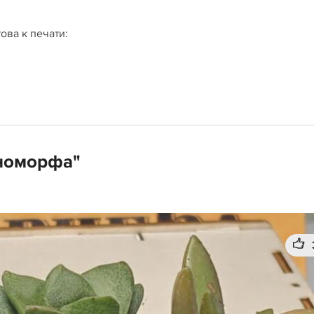
ова к печати:
номорфа"