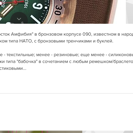
осток Амфибия" в бронзовом корпусе 090, известном в наро
ком типа НАТО, с бронзовыми тренчиками и буклей.
 - текстильные; менее - резиновые; еще менее - силиконов
мки типа "бабочка" в сочетанием с любым ремешком/браслето
стиковыми...