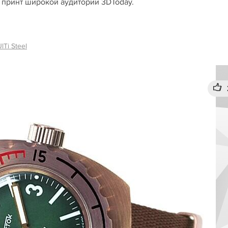
 принт широкой аудитории 3DToday.
lTi Steel