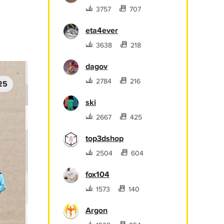
3757
707
eta4ever
3638
218
dagov
2784
216
25
ski
2667
425
top3dshop
2504
604
fox104
1573
140
Argon