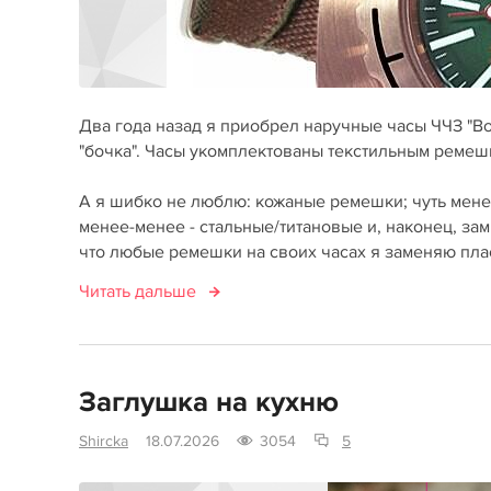
Два года назад я приобрел наручные часы ЧЧЗ "В
"бочка". Часы укомплектованы текстильным ремеш
А я шибко не люблю: кожаные ремешки; чуть менее
менее-менее - стальные/титановые и, наконец, за
что любые ремешки на своих часах я заменяю пла
Читать дальше
Заглушка на кухню
Shircka
18.07.2026
3054
5