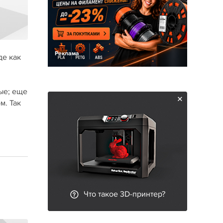
Реклама
де как
ые; еще
м. Так
Что такое 3D-принтер?