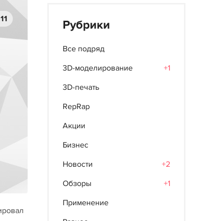
11
Рубрики
Все подряд
3D-моделирование
+1
3D-печать
RepRap
Акции
Бизнес
Новости
+2
Обзоры
+1
Применение
ировал