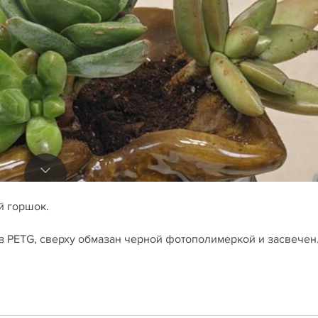
й горшок.
из PETG, сверху обмазан черной фотополимеркой и засвечен