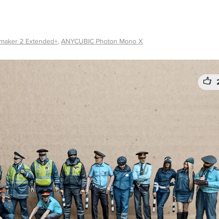
imaker 2 Extended+
,
ANYCUBIC Photon Mono X