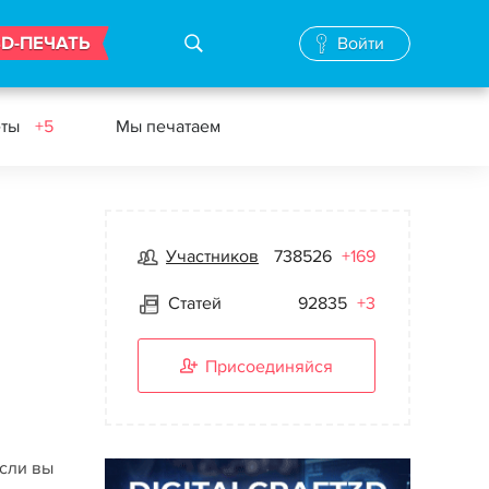
3D-ПЕЧАТЬ
Войти
еты
+5
Мы печатаем
Участников
738526
+169
Статей
92835
+3
Присоединяйся
Если вы