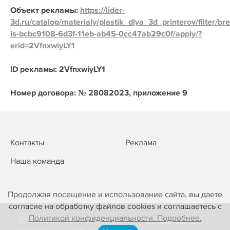
Объект рекламы:
https://lider-
3d.ru/catalog/materialy/plastik_dlya_3d_printerov/filter/br
is-bcbc9108-6d3f-11eb-ab45-0cc47ab29c0f/apply/?
erid=2VfnxwiyLY1
ID рекламы: 2VfnxwiyLY1
Номер договора: № 28082023, приложение 9
Контакты
Реклама
Наша команда
Продолжая посещение и использование сайта, вы даете
согласие на обработку файлов cookies и соглашаетесь с
Политикой конфиденциальности. Подробнее.
© 2013-2026 3D-принтеры сегодня!
Использование