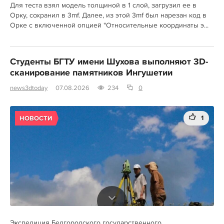
Для теста взял модель толщиной в 1 слой, загрузил ее в
Орку, сохранил в 3mf. Далее, из этой 3mf был нарезан код в
Орке с включенной опцией "Относительные координаты э...
Студенты БГТУ имени Шухова выполняют 3D-
сканирование памятников Ингушетии
news3dtoday
07.08.2026
234
0
1
НОВОСТИ
Экспедиция Белгородского государственного