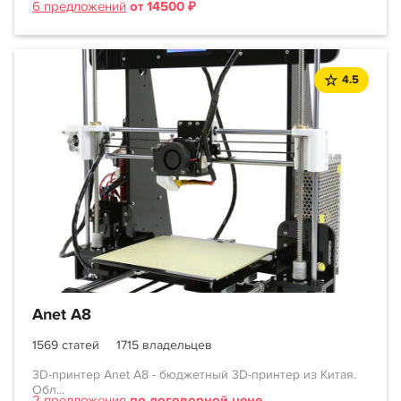
6 предложений
от 14500 ₽
4.5
Anet A8
1569 статей
1715 владельцев
3D-принтер Anet A8 - бюджетный 3D-принтер из Китая.
Обл...
2 предложения
по договорной цене