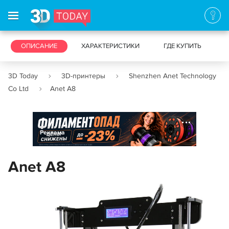
3D-ПРИНТЕРЫ
ОПИСАНИЕ
ХАРАКТЕРИСТИКИ
3D-СКАНЕРЫ
ГДЕ КУПИТЬ
3D Today
3D-принтеры
Shenzhen Anet Technology
Co Ltd
Anet A8
Реклама
Anet A8