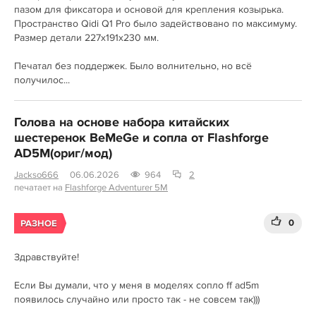
пазом для фиксатора и основой для крепления козырька.
Пространство Qidi Q1 Pro было задействовано по максимуму.
Размер детали 227х191х230 мм.
Печатал без поддержек. Было волнительно, но всё
получилос...
Голова на основе набора китайских
шестеренок BeMeGe и сопла от Flashforge
AD5M(ориг/мод)
Jackso666
06.06.2026
964
2
печатает на
Flashforge Adventurer 5M
0
РАЗНОЕ
Здравствуйте!
Если Вы думали, что у меня в моделях сопло ff ad5m
появилось случайно или просто так - не совсем так)))