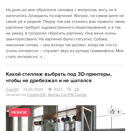
На днях ко мне обратился человек с вопросом, могу ли я
напечатать 3d-модель по картинке. Вопрос, на самом деле не
такой уж и редкий. Перед тем как отказать (как правило такие
картинки требуют художественного моделирования, а я так
не умею), я попросил сбросить картинку. Она меня очень
заинтересовала. На картинке была статуэтка. Собака,
наклонив голову – они всегда так делают, когда им что-то
очень интересно – слушает звук из рупора граммофона. Мне
стало интересно, ч...
Какой стеллаж выбрать под 3D-принтеры,
чтобы не дребезжал и не шатался
Учет3Д
24.06.2026
4322
29
печатает на
Creality K1C
,
Bambu Lab P1S Combo
1
РАЗНОЕ