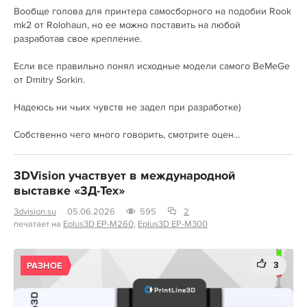
Вообще голова для принтера самосборного на подобии Rook
mk2 от Rolohaun, но ее можно поставить на любой
разработав свое крепление.
Если все правильно понял исходные модели самого BeMeGe
от Dmitry Sorkin.
Надеюсь ни чьих чувств не задел при разработке)
Собственно чего много говорить, смотрите оцен...
3DVision участвует в международной
выставке «3Д-Тех»
3dvision.su
05.06.2026
595
2
печатает на
Eplus3D EP-M260
,
Eplus3D EP-M300
3
РАЗНОЕ