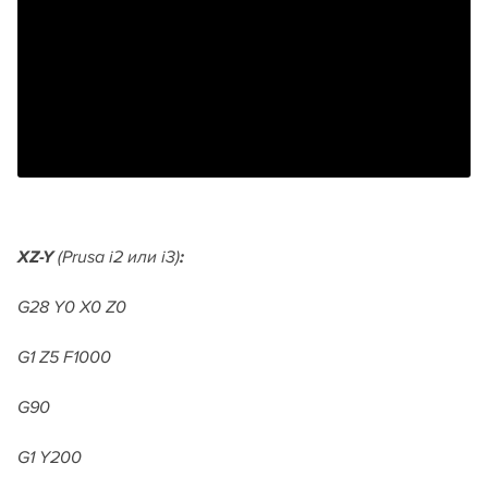
XZ-Y
(Prusa i2 или i3)
:
G28 Y0 X0 Z0
G1 Z5 F1000
G90
G1 Y200