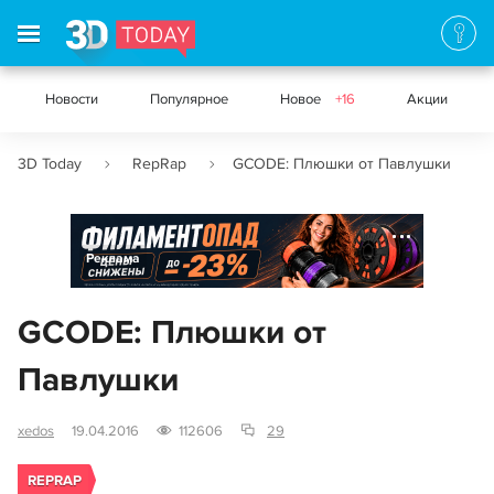
Новости
Популярное
Новое
+16
Акции
3D Today
RepRap
GCODE: Плюшки от Павлушки
Реклама
GCODE: Плюшки от
Павлушки
xedos
19.04.2016
112606
29
REPRAP