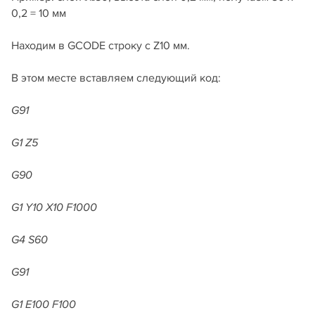
0,2 = 10 мм
Находим в GCODE строку с Z10 мм.
В этом месте вставляем следующий код:
G91
G1 Z5
G90
G1 Y10 X10 F1000
G4 S60
G91
G1 E100 F100