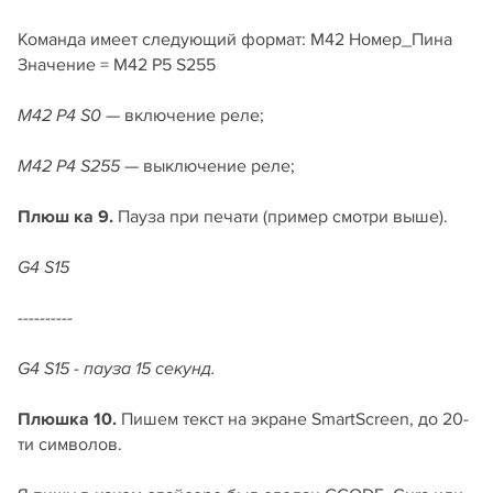
Команда имеет следующий формат: M42 Номер_Пина
Значение = M42 P5 S255
— включение реле;
M42 P4 S0
— выключение реле;
M42 P4 S255
Плюш ка
9.
Пауза при печати (пример смотри выше).
G4 S15
----------
G4 S15 - пауза 15 секунд.
Плюшка
10.
Пишем текст на экране SmartScreen, до 20-
ти символов.