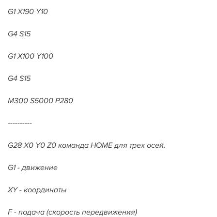
G1 X190 Y10
G4 S15
G1 X100 Y100
G4 S15
M300 S5000 P280
----------
G28 X
0 Y0 Z0
команда HOME для трех осей.
G1 - движение
XY - координаты
F - подача (скорость передвижения)