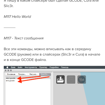
Я пишу в каком слайсере был сделан GCODE, Cura или
Slic3r.
M117 Hello World
----------
M117 - Текст сообщения
Все эти команды, можно вписывать как в середину
GCODE (руками) или в слайсерах (Slic3r и Cura) в начале
и в конце GCODE файла.