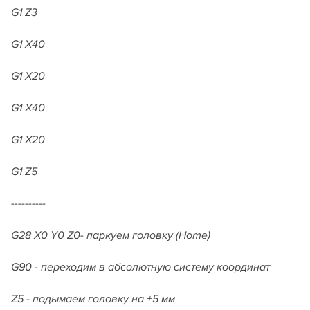
G1 Z3
G1 X40
G1 X20
G1 X40
G1 X20
G1 Z5
----------
G28 X0 Y0 Z0- паркуем головку (Home)
G90 - переходим в абсолютную систему координат
Z5 - подымаем головку на +5 мм