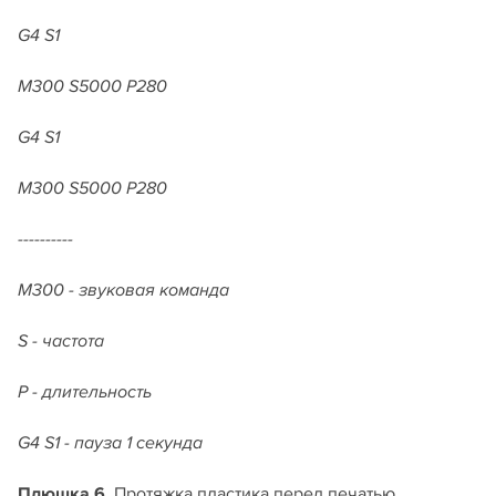
G4 S1
M300 S5000 P280
G4 S1
M300 S5000 P280
----------
М300 - звуковая команда
S - частота
Р - длительность
G4 S1 - пауза 1 секунда
Плюшка
6.
Протяжка пластика перед печатью.