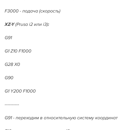
F3000 - подача (скорость)
XZ-Y
(Prusa i2 или i3)
:
G91
G1 Z10 F1000
G28 X0
G90
G1 Y200 F1000
----------
G91 - переходим в относительную систему координат