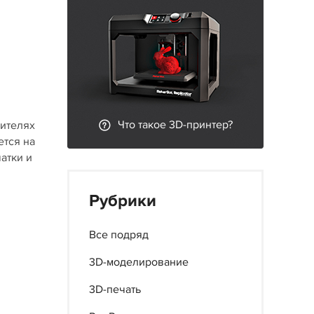
Что такое 3D-принтер?
сителях
ется на
атки и
Рубрики
Все подряд
3D-моделирование
3D-печать