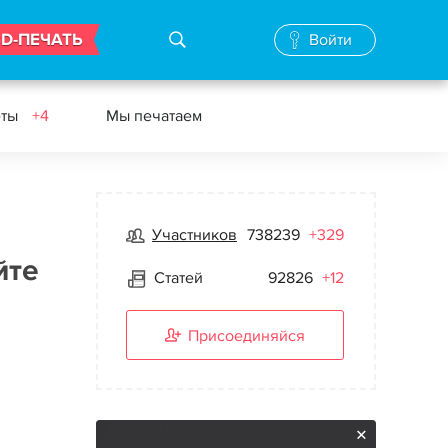
3D-ПЕЧАТЬ
Войти
еты
+4
Мы печатаем
Участников
738239
+329
йте
Статей
92826
+12
Присоединяйся