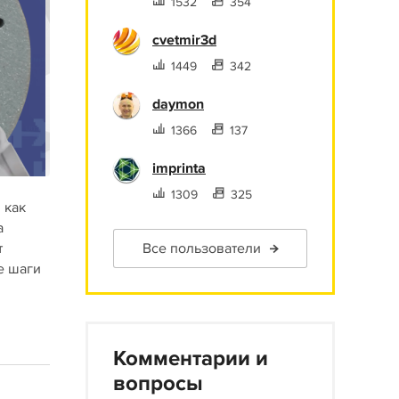
1532
354
cvetmir3d
1449
342
daymon
1366
137
imprinta
1309
325
 как
а
т
Все пользователи
е шаги
Комментарии и
вопросы