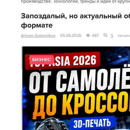
производстве. Технологии, тренды и идеи от круп
Запоздалый, но актуальный о
формате
Artyom Solomnikov
05.08.2026
487
5
печат
БИЗНЕС