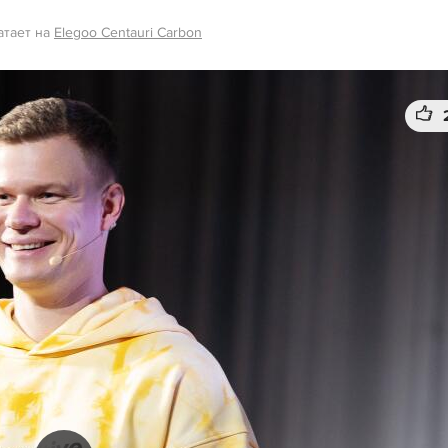
атает на
Elegoo Centauri Carbon