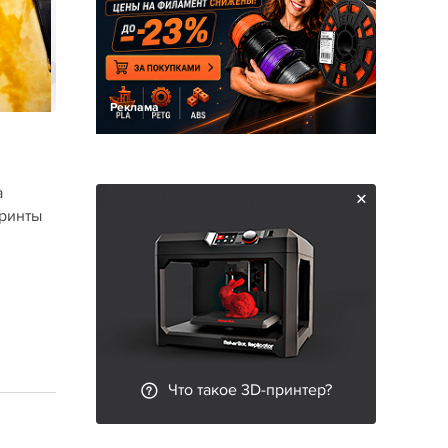
Реклама
а
принты
Что такое 3D-принтер?