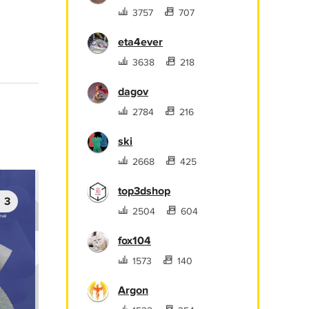
3757
707
eta4ever
3638
218
dagov
2784
216
ski
2668
425
top3dshop
3
2504
604
fox104
1573
140
Argon