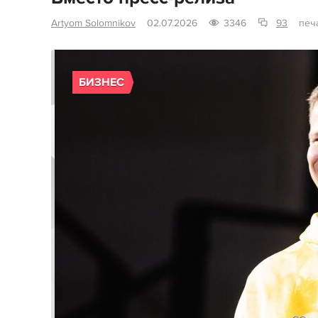
Artyom Solomnikov
02.07.2026
3346
93
печ
БИЗНЕС