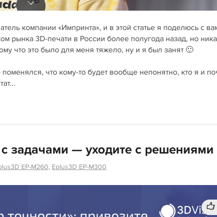
тель компании «Импринта», и в этой статье я поделюсь с ва
м рынка 3D-печати в России более полугода назад, но ника
му что это было для меня тяжело, ну и я был занят 🙂
 поменялся, что кому-то будет вообще непонятно, кто я и по
ат...
 с задачами — уходите с решениями
plus3D EP-M260
,
Eplus3D EP-M300