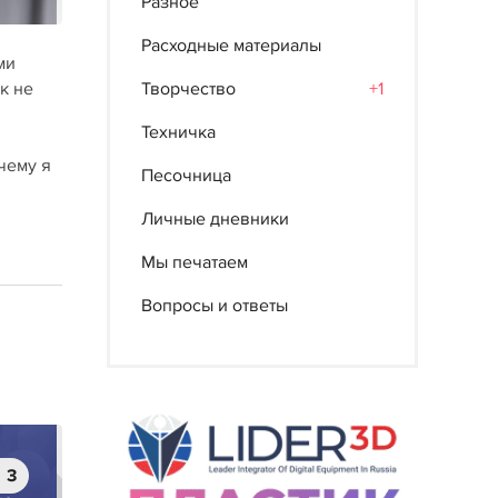
Разное
Расходные материалы
ми
Творчество
+1
к не
Техничка
чему я
Песочница
Личные дневники
Мы печатаем
Вопросы и ответы
3