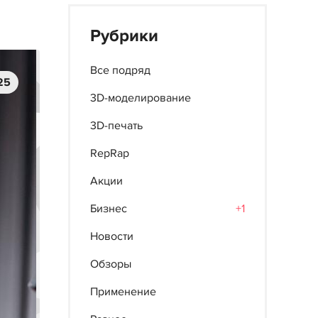
Рубрики
Все подряд
25
3D-моделирование
3D-печать
RepRap
Акции
Бизнес
+1
Новости
Обзоры
Применение