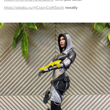
https://pikabu.ru/@CrazyCraftSochi
пикабу