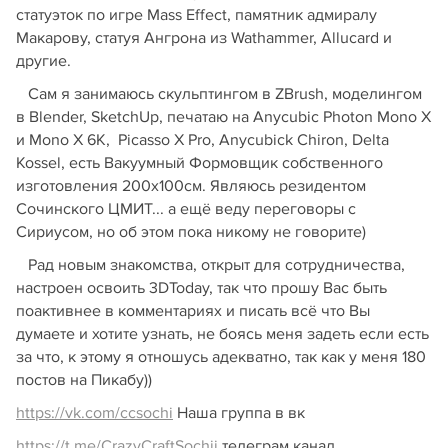
статуэток по игре Mass Effect, памятник адмиралу
Макарову, статуя Ангрона из Wathammer, Allucard и
другие.
Сам я занимаюсь скульптингом в ZBrush, моделингом
в Blender, SketchUp, печатаю на Anycubic Photon Mono X
и Mono X 6K, Picasso X Pro, Anycubick Chiron, Delta
Kossel, есть Вакуумный Формовщик собственного
изготовления 200х100см. Являюсь резидентом
Сочинского ЦМИТ... а ещё веду переговоры с
Сириусом, но об этом пока никому не говорите)
Рад новым знакомства, открыт для сотрудничества,
настроен освоить 3DToday, так что прошу Вас быть
поактивнее в комментариях и писать всё что Вы
думаете и хотите узнать, не боясь меня задеть если есть
за что, к этому я отношусь адекватно, так как у меня 180
постов на Пикабу))
https://vk.com/ccsochi
Наша группа в вк
https://t.me/CrazyCraftSochii
телеграм канал