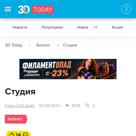
Новости
Популярное
Новое
+14
Акции
3D Today
Бизнес
Студия
Реклама
Студия
Crazy Craft Sochi
02.05.2022
3535
7
БИЗНЕС
14