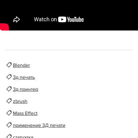
Blender
3д печать
3д принтер
zbrush
Mass Effect
применение 3Д печати
статуэтка