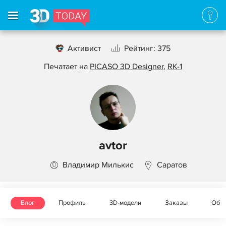
Активист
Рейтинг: 375
Печатает на
PICASO 3D Designer
,
RK-1
avtor
Владимир Милькис
Саратов
Блог
Профиль
3D-модели
Заказы
Объ