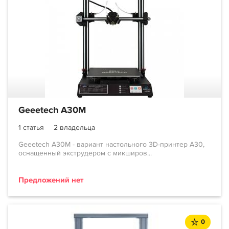
Geeetech A30M
1 статья
2 владельца
Geeetech A30M - вариант настольного 3D-принтер A30,
оснащенный экструдером с микширов...
Предложений нет
0