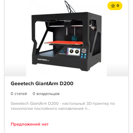
0
Geeetech GiantArm D200
0 статей
0 владельцев
Geeetech GiantArm D200 - настольный 3D-принтер по
технологии послойного наплавления п...
Предложений нет