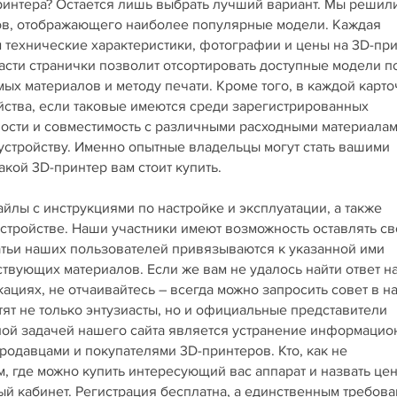
принтера? Остается лишь выбрать лучший вариант. Мы решил
ров, отображающего наиболее популярные модели. Каждая
технические характеристики, фотографии и цены на 3D-пр
асти странички позволит отсортировать доступные модели п
х материалов и методу печати. Кроме того, в каждой карто
йства, если таковые имеются среди зарегистрированных
ности и совместимость с различными расходными материала
 устройству. Именно опытные владельцы могут стать вашими
кой 3D-принтер вам стоит купить.
лы с инструкциями по настройке и эксплуатации, а также
стройстве. Наши участники имеют возможность оставлять св
татьи наших пользователей привязываются к указанной ими
ствующих материалов. Если же вам не удалось найти ответ н
циях, не отчаивайтесь – всегда можно запросить совет в 
тят не только энтузиасты, но и официальные представители
вной задачей нашего сайта является устранение информаци
одавцами и покупателями 3D-принтеров. Кто, как не
, где можно купить интересующий вас аппарат и назвать це
ный кабинет. Регистрация бесплатна, а единственным требов