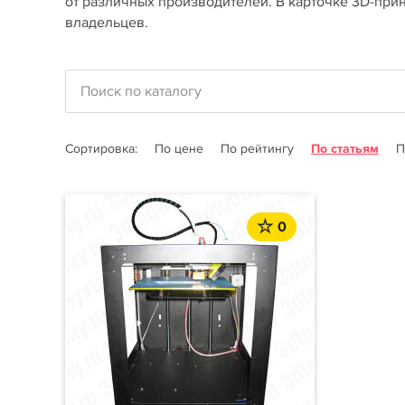
от различных производителей. В карточке 3D-прин
владельцев.
Сортировка:
По цене
По рейтингу
По статьям
П
0