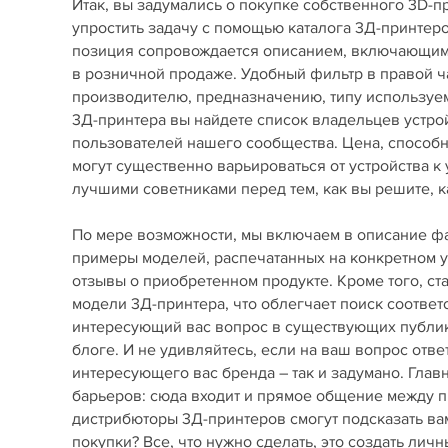
Итак, вы задумались о покупке собственного 3D-
упростить задачу с помощью каталога 3Д-принте
позиция сопровождается описанием, включающим 
в розничной продаже. Удобный фильтр в правой ч
производителю, предназначению, типу используемы
3Д-принтера вы найдете список владельцев устро
пользователей нашего сообщества. Цена, способ
могут существенно варьироваться от устройства к
лучшими советниками перед тем, как вы решите, ка
По мере возможности, мы включаем в описание фай
примеры моделей, распечатанных на конкретном у
отзывы о приобретенном продукте. Кроме того, с
модели 3Д-принтера, что облегчает поиск соответ
интересующий вас вопрос в существующих публика
блоге. И не удивляйтесь, если на ваш вопрос отве
интересующего вас бренда – так и задумано. Гла
барьеров: сюда входит и прямое общение между пр
дистрибюторы 3Д-принтеров смогут подсказать вам
покупки? Все, что нужно сделать, это создать лич