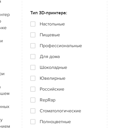
и
Тип 3D-принтера:
интер
о
Настольные
чке
Пищевые
ми
Профессиональные
Для дома
Шоколадные
ои
Ювелирные
а
Российские
нашем
RepRap
онных
Стоматологические
ну
Полноцветные
анием