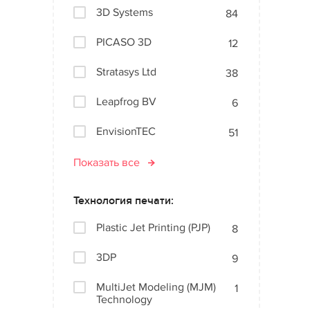
3D Systems
84
PICASO 3D
12
Stratasys Ltd
38
Leapfrog BV
6
EnvisionTEC
51
Показать все
Технология печати:
Plastic Jet Printing (PJP)
8
3DP
9
MultiJet Modeling (MJM)
1
Technology