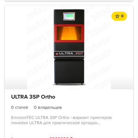
0
ULTRA 3SP Ortho
0 статей
0 владельцев
EnvisionTEC ULTRA 3SP Ortho –вариант принтеров
линейки ULTRA для практической ортодон...