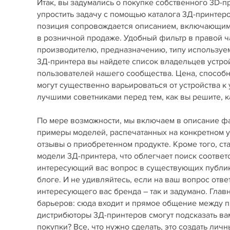
Итак, вы задумались о покупке собственного 3D-
упростить задачу с помощью каталога 3Д-принте
позиция сопровождается описанием, включающим 
в розничной продаже. Удобный фильтр в правой ч
производителю, предназначению, типу используемы
3Д-принтера вы найдете список владельцев устро
пользователей нашего сообщества. Цена, способ
могут существенно варьироваться от устройства к
лучшими советниками перед тем, как вы решите, ка
По мере возможности, мы включаем в описание фай
примеры моделей, распечатанных на конкретном у
отзывы о приобретенном продукте. Кроме того, с
модели 3Д-принтера, что облегчает поиск соответ
интересующий вас вопрос в существующих публика
блоге. И не удивляйтесь, если на ваш вопрос отве
интересующего вас бренда – так и задумано. Гла
барьеров: сюда входит и прямое общение между пр
дистрибюторы 3Д-принтеров смогут подсказать вам
покупки? Все, что нужно сделать, это создать лич