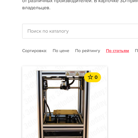
от различных производителей. В карточке 3D-прин
владельцев.
Сортировка:
По цене
По рейтингу
По статьям
П
0