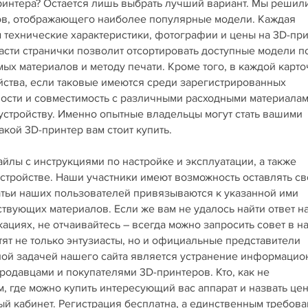
принтера? Остается лишь выбрать лучший вариант. Мы решил
ров, отображающего наиболее популярные модели. Каждая
технические характеристики, фотографии и цены на 3D-пр
асти странички позволит отсортировать доступные модели п
х материалов и методу печати. Кроме того, в каждой карто
йства, если таковые имеются среди зарегистрированных
ности и совместимость с различными расходными материала
 устройству. Именно опытные владельцы могут стать вашими
кой 3D-принтер вам стоит купить.
лы с инструкциями по настройке и эксплуатации, а также
стройстве. Наши участники имеют возможность оставлять св
татьи наших пользователей привязываются к указанной ими
ствующих материалов. Если же вам не удалось найти ответ н
циях, не отчаивайтесь – всегда можно запросить совет в 
тят не только энтузиасты, но и официальные представители
вной задачей нашего сайта является устранение информаци
одавцами и покупателями 3D-принтеров. Кто, как не
, где можно купить интересующий вас аппарат и назвать це
ный кабинет. Регистрация бесплатна, а единственным требов