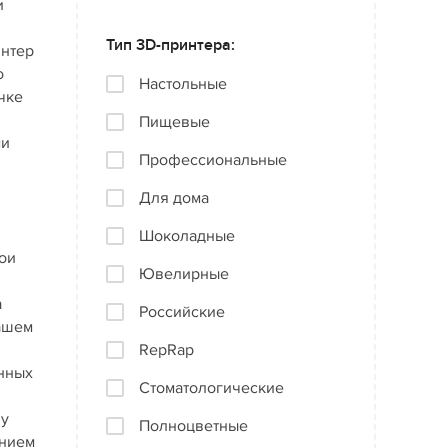
и
Тип 3D-принтера:
интер
о
Настольные
чке
Пищевые
ми
Профессиональные
Для дома
Шоколадные
ои
Ювелирные
а
Российские
нашем
RepRap
онных
Стоматологические
ну
Полноцветные
анием