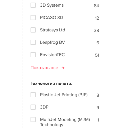
3D Systems
84
PICASO 3D
12
Stratasys Ltd
38
Leapfrog BV
6
EnvisionTEC
51
Показать все
Технология печати:
Plastic Jet Printing (PJP)
8
3DP
9
MultiJet Modeling (MJM)
1
Technology