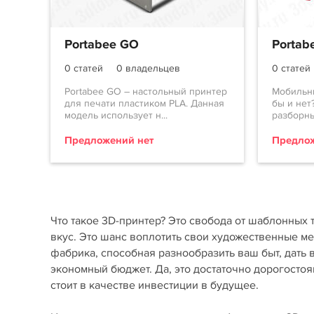
Portabee GO
Portab
0 статей
0 владельцев
0 статей
Portabee GO – настольный принтер
Мобильн
для печати пластиком PLA. Данная
бы и нет?
модель использует н...
разборны
Предложений нет
Предлож
Что такое 3D-принтер? Это свобода от шаблонных 
вкус. Это шанс воплотить свои художественные м
фабрика, способная разнообразить ваш быт, дать
экономный бюджет. Да, это достаточно дорогостоя
стоит в качестве инвестиции в будущее.