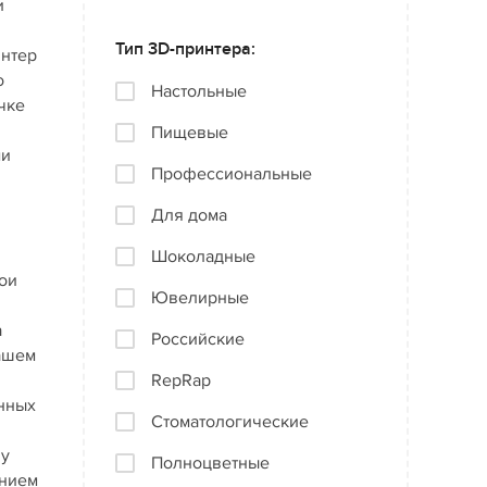
и
Тип 3D-принтера:
интер
о
Настольные
чке
Пищевые
ми
Профессиональные
Для дома
Шоколадные
ои
Ювелирные
а
Российские
нашем
RepRap
онных
Стоматологические
ну
Полноцветные
анием