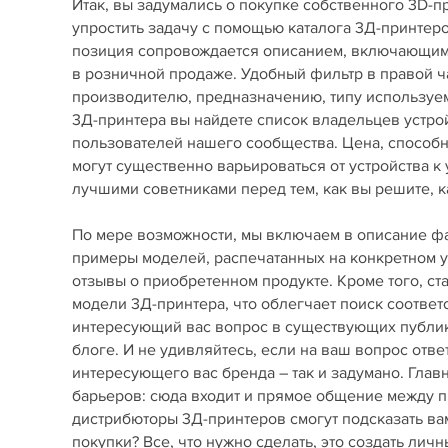
Итак, вы задумались о покупке собственного 3D-
упростить задачу с помощью каталога 3Д-принте
позиция сопровождается описанием, включающим 
в розничной продаже. Удобный фильтр в правой ч
производителю, предназначению, типу используемы
3Д-принтера вы найдете список владельцев устро
пользователей нашего сообщества. Цена, способ
могут существенно варьироваться от устройства к
лучшими советниками перед тем, как вы решите, ка
По мере возможности, мы включаем в описание фай
примеры моделей, распечатанных на конкретном у
отзывы о приобретенном продукте. Кроме того, с
модели 3Д-принтера, что облегчает поиск соответ
интересующий вас вопрос в существующих публика
блоге. И не удивляйтесь, если на ваш вопрос отве
интересующего вас бренда – так и задумано. Гла
барьеров: сюда входит и прямое общение между пр
дистрибюторы 3Д-принтеров смогут подсказать вам
покупки? Все, что нужно сделать, это создать лич