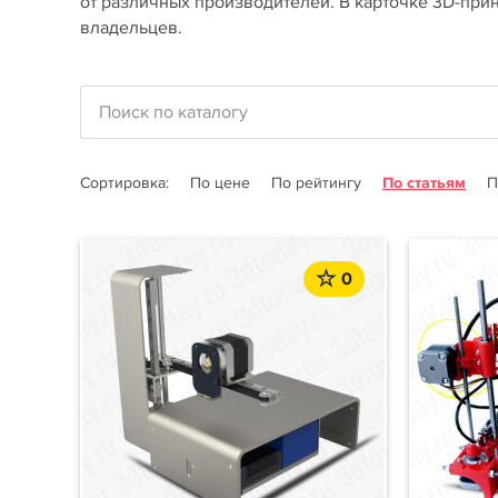
от различных производителей. В карточке 3D-прин
владельцев.
Сортировка:
По цене
По рейтингу
По статьям
П
0