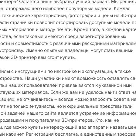
принтера? Остается лишь выбрать лучший вариант. Мы решил
ров, отображающего наиболее популярные модели. Каждая
технические характеристики, фотографии и цены на 3D-пр
асти странички позволит отсортировать доступные модели п
х материалов и методу печати. Кроме того, в каждой карто
йства, если таковые имеются среди зарегистрированных
ности и совместимость с различными расходными материала
 устройству. Именно опытные владельцы могут стать вашими
кой 3D-принтер вам стоит купить.
лы с инструкциями по настройке и эксплуатации, а также
стройстве. Наши участники имеют возможность оставлять св
татьи наших пользователей привязываются к указанной ими
ствующих материалов. Если же вам не удалось найти ответ н
циях, не отчаивайтесь – всегда можно запросить совет в 
тят не только энтузиасты, но и официальные представители
вной задачей нашего сайта является устранение информаци
одавцами и покупателями 3D-принтеров. Кто, как не
, где можно купить интересующий вас аппарат и назвать це
ный кабинет. Регистрация бесплатна, а единственным требов