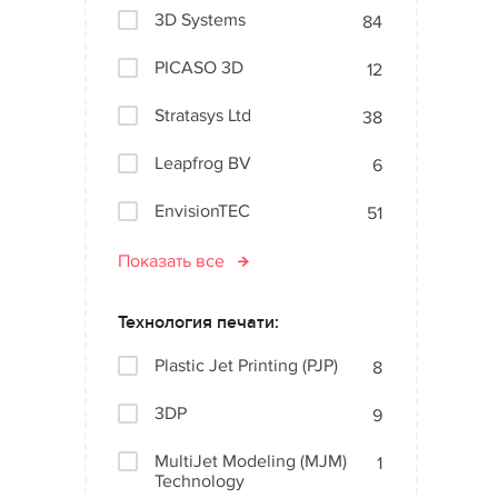
3D Systems
84
PICASO 3D
12
Stratasys Ltd
38
Leapfrog BV
6
EnvisionTEC
51
Показать все
Технология печати:
Plastic Jet Printing (PJP)
8
3DP
9
MultiJet Modeling (MJM)
1
Technology