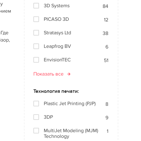
ну
3D Systems
84
анием
PICASO 3D
12
«Где
Stratasys Ltd
38
бзор,
Leapfrog BV
6
EnvisionTEC
51
Показать все
Технология печати:
Plastic Jet Printing (PJP)
8
3DP
9
MultiJet Modeling (MJM)
1
Technology