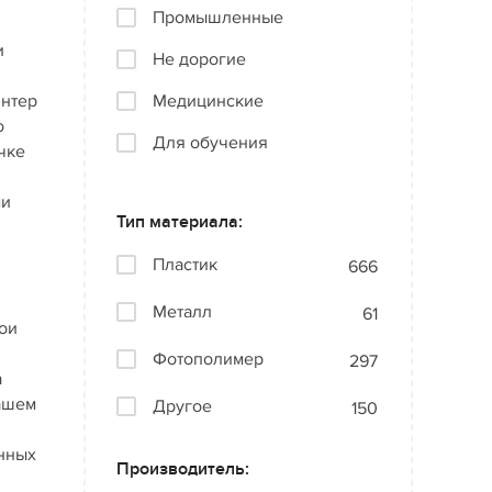
Промышленные
и
Не дорогие
интер
Медицинские
о
Для обучения
чке
ми
Тип материала:
Пластик
666
Металл
61
ои
Фотополимер
297
а
нашем
Другое
150
онных
Производитель: