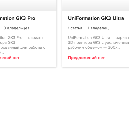
mation GK3 Pro
UniFormation GK3 Ultra
0 владельцев
1 статья
1 владелец
tion GK3 Pro — вариант
UniFormation GK3 Ultra — вариан
тера GK3
3D-принтера GK3 с увеличенны
рованный для работы с
рабочим объемом — 300х...
...
ений нет
Предложений нет