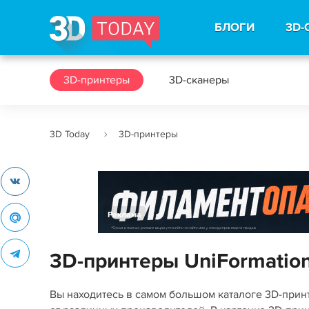
БЛОГИ
3D-
3D-принтеры
3D-сканеры
3D Today
3D-принтеры
Реклама
3D-принтеры UniFormatio
Вы находитесь в самом большом каталоге 3D-при