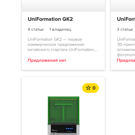
UniFormation GK2
UniFor
4 статьи
1 владелец
3 статьи
UniFormation GK2 — первое
UniForma
коммерческое предложение
3D-прин
китайского стартапа UniFormation,...
оптимизи
фотополи
Предложений нет
Предлож
0