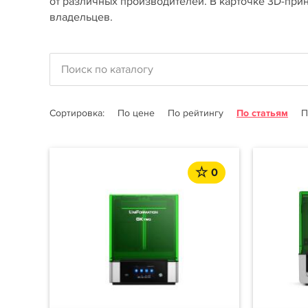
от различных производителей. В карточке 3D-прин
владельцев.
Сортировка:
По цене
По рейтингу
По статьям
П
0