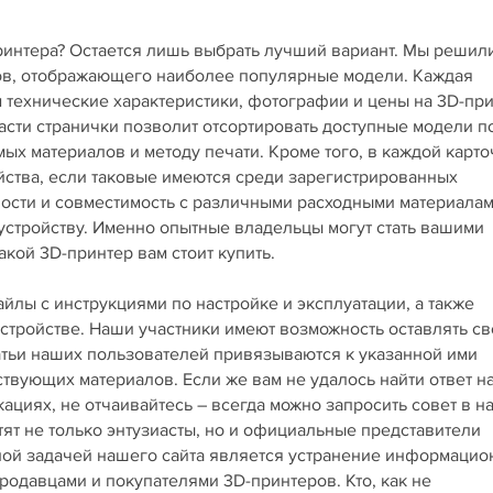
принтера? Остается лишь выбрать лучший вариант. Мы решил
ров, отображающего наиболее популярные модели. Каждая
технические характеристики, фотографии и цены на 3D-пр
асти странички позволит отсортировать доступные модели п
х материалов и методу печати. Кроме того, в каждой карто
йства, если таковые имеются среди зарегистрированных
ности и совместимость с различными расходными материала
 устройству. Именно опытные владельцы могут стать вашими
кой 3D-принтер вам стоит купить.
лы с инструкциями по настройке и эксплуатации, а также
стройстве. Наши участники имеют возможность оставлять св
татьи наших пользователей привязываются к указанной ими
ствующих материалов. Если же вам не удалось найти ответ н
циях, не отчаивайтесь – всегда можно запросить совет в 
тят не только энтузиасты, но и официальные представители
вной задачей нашего сайта является устранение информаци
одавцами и покупателями 3D-принтеров. Кто, как не