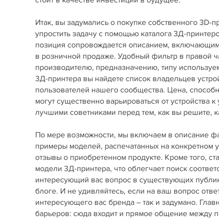
стоит в качестве инвестиции в будущее.
Итак, вы задумались о покупке собственного 3D-
упростить задачу с помощью каталога 3Д-принте
позиция сопровождается описанием, включающим 
в розничной продаже. Удобный фильтр в правой ч
производителю, предназначению, типу используемы
3Д-принтера вы найдете список владельцев устро
пользователей нашего сообщества. Цена, способ
могут существенно варьироваться от устройства к
лучшими советниками перед тем, как вы решите, ка
По мере возможности, мы включаем в описание фай
примеры моделей, распечатанных на конкретном у
отзывы о приобретенном продукте. Кроме того, с
модели 3Д-принтера, что облегчает поиск соответ
интересующий вас вопрос в существующих публика
блоге. И не удивляйтесь, если на ваш вопрос отве
интересующего вас бренда – так и задумано. Гла
барьеров: сюда входит и прямое общение между пр