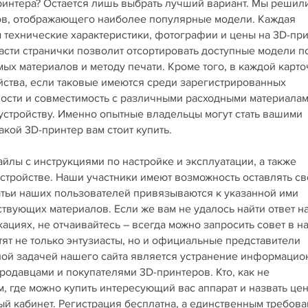
принтера? Остается лишь выбрать лучший вариант. Мы решил
ров, отображающего наиболее популярные модели. Каждая
технические характеристики, фотографии и цены на 3D-пр
асти странички позволит отсортировать доступные модели п
х материалов и методу печати. Кроме того, в каждой карто
йства, если таковые имеются среди зарегистрированных
ности и совместимость с различными расходными материала
 устройству. Именно опытные владельцы могут стать вашими
кой 3D-принтер вам стоит купить.
лы с инструкциями по настройке и эксплуатации, а также
стройстве. Наши участники имеют возможность оставлять св
татьи наших пользователей привязываются к указанной ими
ствующих материалов. Если же вам не удалось найти ответ н
циях, не отчаивайтесь – всегда можно запросить совет в 
тят не только энтузиасты, но и официальные представители
вной задачей нашего сайта является устранение информаци
одавцами и покупателями 3D-принтеров. Кто, как не
, где можно купить интересующий вас аппарат и назвать це
ный кабинет. Регистрация бесплатна, а единственным требов