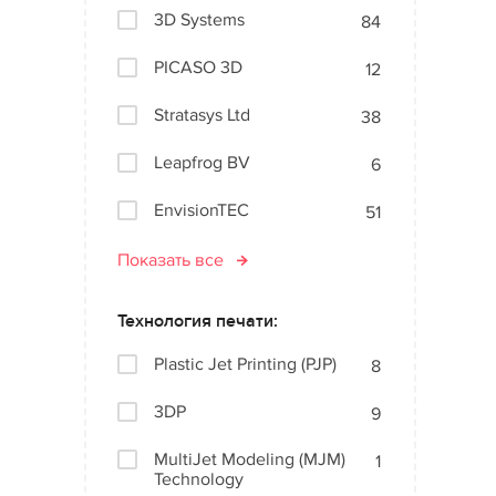
3D Systems
84
PICASO 3D
12
Stratasys Ltd
38
Leapfrog BV
6
EnvisionTEC
51
Показать все
Технология печати:
Plastic Jet Printing (PJP)
8
3DP
9
MultiJet Modeling (MJM)
1
Technology