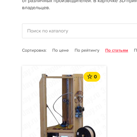
от различных производителей. В карточке 3D-прин
владельцев.
Сортировка:
По цене
По рейтингу
По статьям
П
0