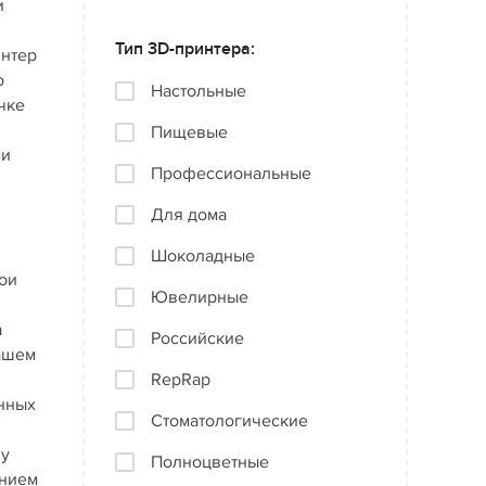
и
Тип 3D-принтера:
интер
о
Настольные
чке
Пищевые
ми
Профессиональные
Для дома
Шоколадные
ои
Ювелирные
а
Российские
нашем
RepRap
онных
Стоматологические
ну
Полноцветные
анием