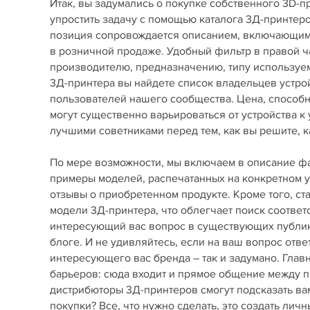
Итак, вы задумались о покупке собственного 3D-
упростить задачу с помощью каталога 3Д-принте
позиция сопровождается описанием, включающим 
в розничной продаже. Удобный фильтр в правой ч
производителю, предназначению, типу используемы
3Д-принтера вы найдете список владельцев устро
пользователей нашего сообщества. Цена, способ
могут существенно варьироваться от устройства к
лучшими советниками перед тем, как вы решите, ка
По мере возможности, мы включаем в описание фай
примеры моделей, распечатанных на конкретном у
отзывы о приобретенном продукте. Кроме того, с
модели 3Д-принтера, что облегчает поиск соответ
интересующий вас вопрос в существующих публика
блоге. И не удивляйтесь, если на ваш вопрос отве
интересующего вас бренда – так и задумано. Гла
барьеров: сюда входит и прямое общение между пр
дистрибюторы 3Д-принтеров смогут подсказать вам
покупки? Все, что нужно сделать, это создать лич