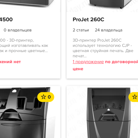
 4500
ProJet 260C
0 владельцев
2 статьи
24 владельца
500 - 3D-принтер,
3D-принтер ProJet 260C
щий изготавливать как
использует технологию CJP -
так и прочные цветные...
цветная струйная печать. Две
печат...
ений нет
1 предложение
по договорно
цене
0