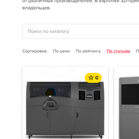
от различных производителей. В карточке 3D-прин
владельцев.
Сортировка:
По цене
По рейтингу
По статьям
П
0