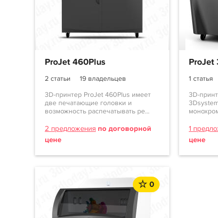
ProJet 460Plus
ProJet
2 статьи
19 владельцев
1 статья
3D-принтер ProJet 460Plus имеет
3D-принт
две печатающие головки и
3Dsystem
возможность распечатывать ре...
монохром
2 предложения
по договорной
1 предл
цене
цене
0