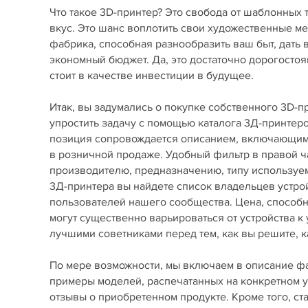
Что такое 3D-принтер? Это свобода от шаблонных 
вкус. Это шанс воплотить свои художественные м
фабрика, способная разнообразить ваш быт, дать
экономный бюджет. Да, это достаточно дорогостоя
стоит в качестве инвестиции в будущее.
Итак, вы задумались о покупке собственного 3D-
упростить задачу с помощью каталога 3Д-принте
позиция сопровождается описанием, включающим 
в розничной продаже. Удобный фильтр в правой ч
производителю, предназначению, типу используемы
3Д-принтера вы найдете список владельцев устро
пользователей нашего сообщества. Цена, способ
могут существенно варьироваться от устройства к
лучшими советниками перед тем, как вы решите, ка
По мере возможности, мы включаем в описание фай
примеры моделей, распечатанных на конкретном у
отзывы о приобретенном продукте. Кроме того, с