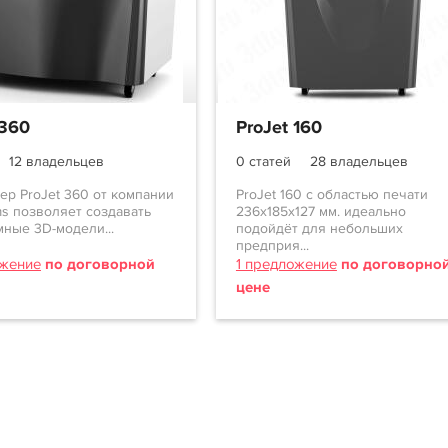
 360
ProJet 160
12 владельцев
0 статей
28 владельцев
ер ProJet 360 от компании
ProJet 160 с областью печати
s позволяет создавать
236х185х127 мм. идеально
ные 3D-модели...
подойдёт для небольших
предприя...
ожение
по договорной
1 предложение
по договорно
цене