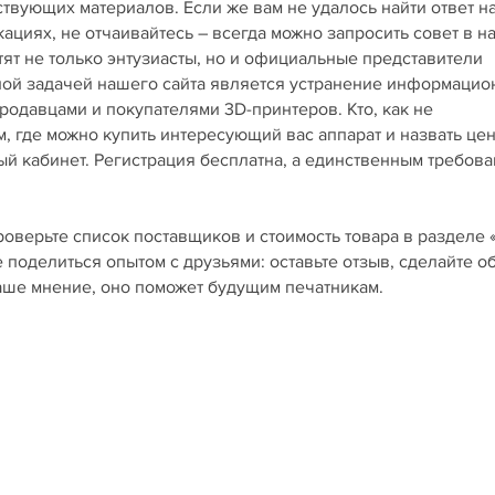
ствующих материалов. Если же вам не удалось найти ответ н
циях, не отчаивайтесь – всегда можно запросить совет в 
тят не только энтузиасты, но и официальные представители
вной задачей нашего сайта является устранение информаци
одавцами и покупателями 3D-принтеров. Кто, как не
, где можно купить интересующий вас аппарат и назвать це
ный кабинет. Регистрация бесплатна, а единственным требов
роверьте список поставщиков и стоимость товара в разделе 
е поделиться опытом с друзьями: оставьте отзыв, сделайте о
ваше мнение, оно поможет будущим печатникам.