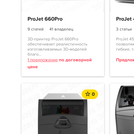
ProJet 660Pro
ProJet
9 статей
41 владелец
3 статьи
3D-принтер ProJet 660Pro
ProJet 4
обеспечивает реалистичность
позволяю
изготавливаемых 3D-моделей
гибкие, 
благо...
1 предложение
по договорной
Предлож
цене
0