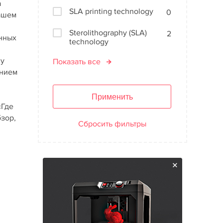
а
SLA printing technology
0
нашем
Sterolithography (SLA)
2
онных
technology
ну
Показать все
анием
Применить
«Где
бзор,
Сбросить фильтры