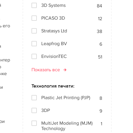
й
3D Systems
84
PICASO 3D
12
е
ь его
Stratasys Ltd
38
Leapfrog BV
6
и
EnvisionTEC
51
интер
о
Показать все
чке
Технология печати:
ми
Plastic Jet Printing (PJP)
8
3DP
9
ои
MultiJet Modeling (MJM)
1
Technology