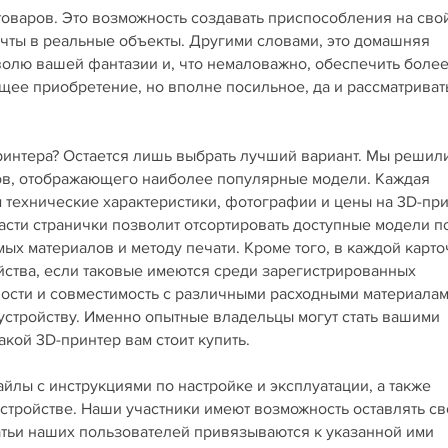
товаров. Это возможность создавать приспособления на сво
ечты в реальные объекты. Другими словами, это домашняя
 волю вашей фантазии и, что немаловажно, обеспечить боле
щее приобретение, но вполне посильное, да и рассматриват
принтера? Остается лишь выбрать лучший вариант. Мы решил
ров, отображающего наиболее популярные модели. Каждая
технические характеристики, фотографии и цены на 3D-пр
асти странички позволит отсортировать доступные модели п
х материалов и методу печати. Кроме того, в каждой карто
йства, если таковые имеются среди зарегистрированных
ности и совместимость с различными расходными материала
 устройству. Именно опытные владельцы могут стать вашими
кой 3D-принтер вам стоит купить.
лы с инструкциями по настройке и эксплуатации, а также
стройстве. Наши участники имеют возможность оставлять св
татьи наших пользователей привязываются к указанной ими