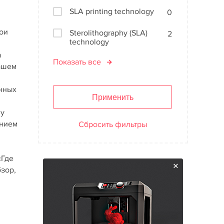
SLA printing technology
0
ои
Sterolithography (SLA)
2
technology
а
Показать все
нашем
онных
Применить
ну
анием
Сбросить фильтры
«Где
бзор,