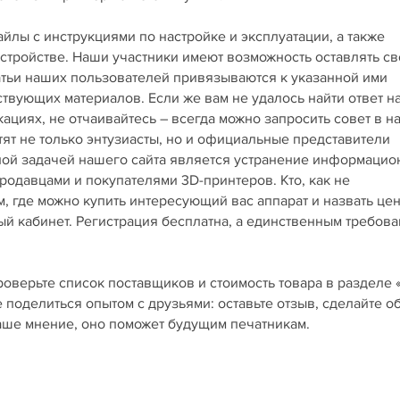
лы с инструкциями по настройке и эксплуатации, а также
стройстве. Наши участники имеют возможность оставлять св
татьи наших пользователей привязываются к указанной ими
ствующих материалов. Если же вам не удалось найти ответ н
циях, не отчаивайтесь – всегда можно запросить совет в 
тят не только энтузиасты, но и официальные представители
вной задачей нашего сайта является устранение информаци
одавцами и покупателями 3D-принтеров. Кто, как не
, где можно купить интересующий вас аппарат и назвать це
ный кабинет. Регистрация бесплатна, а единственным требов
роверьте список поставщиков и стоимость товара в разделе 
е поделиться опытом с друзьями: оставьте отзыв, сделайте о
ваше мнение, оно поможет будущим печатникам.