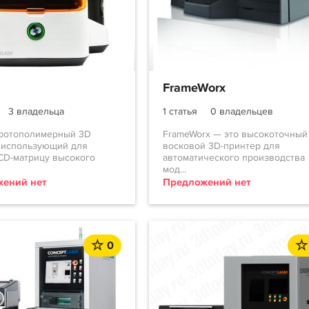
FrameWorx
3 владельца
1 статья
0 владельцев
 фотополимерный 3D
FrameWorx — это высокоточный
 использующий для
восковой 3D-принтер для
CD-матрицу высокого
автоматического производства
мод...
ений нет
Предложений нет
0