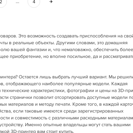
...
2
4
товаров. Это возможность создавать приспособления на сво
ечты в реальные объекты. Другими словами, это домашняя
 волю вашей фантазии и, что немаловажно, обеспечить боле
щее приобретение, но вполне посильное, да и рассматриват
принтера? Остается лишь выбрать лучший вариант. Мы решил
ров, отображающего наиболее популярные модели. Каждая
технические характеристики, фотографии и цены на 3D-пр
асти странички позволит отсортировать доступные модели п
х материалов и методу печати. Кроме того, в каждой карто
йства, если таковые имеются среди зарегистрированных
ности и совместимость с различными расходными материала
 устройству. Именно опытные владельцы могут стать вашими
кой 3D-принтер вам стоит купить.