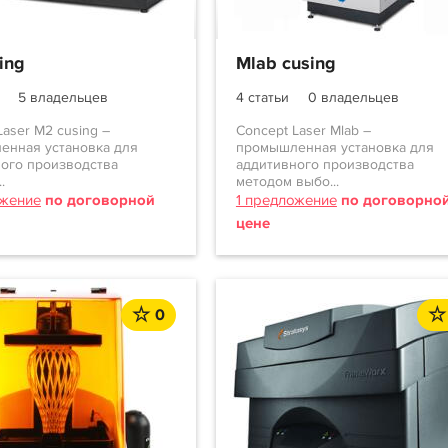
ing
Mlab cusing
5 владельцев
4 статьи
0 владельцев
Laser M2 cusing –
Concept Laser Mlab –
енная установка для
промышленная установка для
ого производства
аддитивного производства
.
методом выбо...
ожение
по договорной
1 предложение
по договорно
цене
0