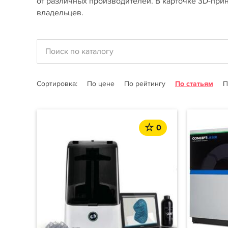
от различных производителей. В карточке 3D-прин
владельцев.
Сортировка:
По цене
По рейтингу
По статьям
П
0