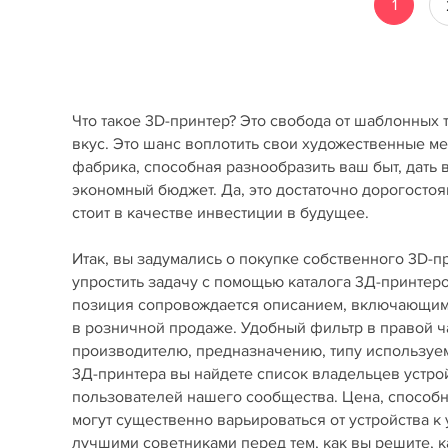
1
Что такое 3D-принтер? Это свобода от шаблонных 
вкус. Это шанс воплотить свои художественные м
фабрика, способная разнообразить ваш быт, дать
экономный бюджет. Да, это достаточно дорогостоя
стоит в качестве инвестиции в будущее.
Итак, вы задумались о покупке собственного 3D-
упростить задачу с помощью каталога 3Д-принте
позиция сопровождается описанием, включающим 
в розничной продаже. Удобный фильтр в правой ч
производителю, предназначению, типу используемы
3Д-принтера вы найдете список владельцев устро
пользователей нашего сообщества. Цена, способ
могут существенно варьироваться от устройства к
лучшими советниками перед тем, как вы решите, ка