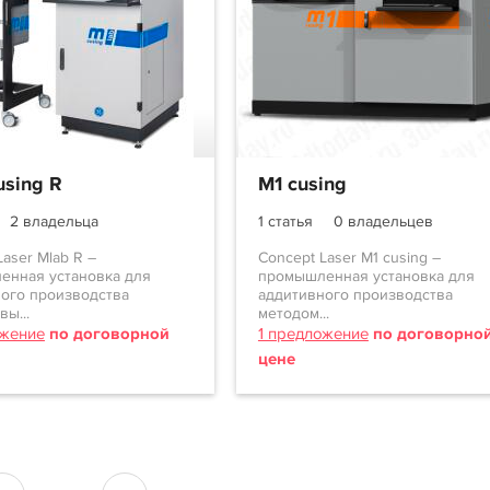
using R
M1 cusing
2 владельца
1 статья
0 владельцев
Laser Mlab R –
Concept Laser M1 cusing –
енная установка для
промышленная установка для
ого производства
аддитивного производства
вы...
методом...
ожение
по договорной
1 предложение
по договорно
цене