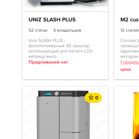
UNIZ SLASH PLUS
M2 cus
52 статьи
5 владельцев
12 статей
Uniz SLASH PLUS -
Concept 
фотополимерный 3D принтер,
промышл
использующий для печати LCD-
аддитивн
матрицу высо...
методом..
Предложений нет
1 предл
цене
0