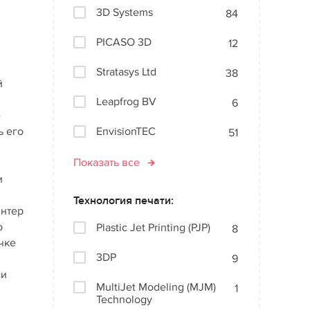
3D Systems
84
PICASO 3D
12
Stratasys Ltd
38
й
Leapfrog BV
6
е
ь его
EnvisionTEC
51
Показать все
и
Технология печати:
интер
о
Plastic Jet Printing (PJP)
8
чке
3DP
9
ми
MultiJet Modeling (MJM)
1
Technology