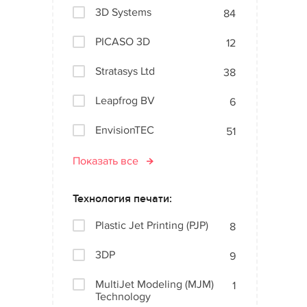
3D Systems
84
PICASO 3D
12
Stratasys Ltd
38
Leapfrog BV
6
EnvisionTEC
51
Показать все
Технология печати:
Plastic Jet Printing (PJP)
8
3DP
9
MultiJet Modeling (MJM)
1
Technology