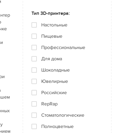
и
Тип 3D-принтера:
интер
о
Настольные
чке
Пищевые
ми
Профессиональные
Для дома
Шоколадные
ои
Ювелирные
а
Российские
нашем
RepRap
онных
Стоматологические
ну
Полноцветные
анием