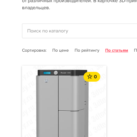
от различных производителей. В карточке 3D-прин
владельцев.
Сортировка:
По цене
По рейтингу
По статьям
П
0