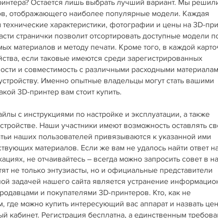
принтера? Остается лишь выбрать лучший вариант. Мы решил
ров, отображающего наиболее популярные модели. Каждая
технические характеристики, фотографии и цены на 3D-пр
асти странички позволит отсортировать доступные модели п
х материалов и методу печати. Кроме того, в каждой карто
йства, если таковые имеются среди зарегистрированных
ности и совместимость с различными расходными материала
 устройству. Именно опытные владельцы могут стать вашими
кой 3D-принтер вам стоит купить.
лы с инструкциями по настройке и эксплуатации, а также
стройстве. Наши участники имеют возможность оставлять св
татьи наших пользователей привязываются к указанной ими
ствующих материалов. Если же вам не удалось найти ответ н
циях, не отчаивайтесь – всегда можно запросить совет в 
тят не только энтузиасты, но и официальные представители
вной задачей нашего сайта является устранение информаци
одавцами и покупателями 3D-принтеров. Кто, как не
, где можно купить интересующий вас аппарат и назвать це
ный кабинет. Регистрация бесплатна, а единственным требов