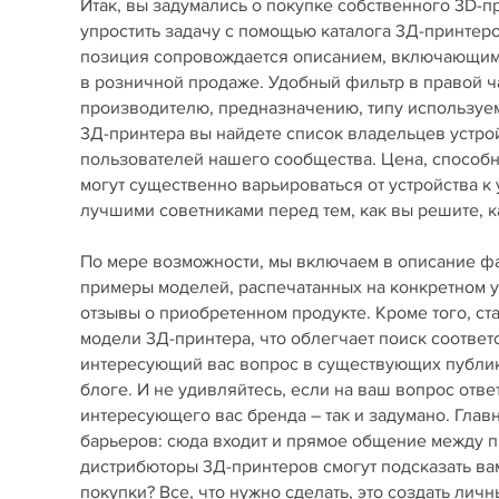
Итак, вы задумались о покупке собственного 3D-
упростить задачу с помощью каталога 3Д-принте
позиция сопровождается описанием, включающим 
в розничной продаже. Удобный фильтр в правой ч
производителю, предназначению, типу используемы
3Д-принтера вы найдете список владельцев устро
пользователей нашего сообщества. Цена, способ
могут существенно варьироваться от устройства к
лучшими советниками перед тем, как вы решите, ка
По мере возможности, мы включаем в описание фай
примеры моделей, распечатанных на конкретном у
отзывы о приобретенном продукте. Кроме того, с
модели 3Д-принтера, что облегчает поиск соответ
интересующий вас вопрос в существующих публика
блоге. И не удивляйтесь, если на ваш вопрос отве
интересующего вас бренда – так и задумано. Гла
барьеров: сюда входит и прямое общение между пр
дистрибюторы 3Д-принтеров смогут подсказать вам
покупки? Все, что нужно сделать, это создать лич