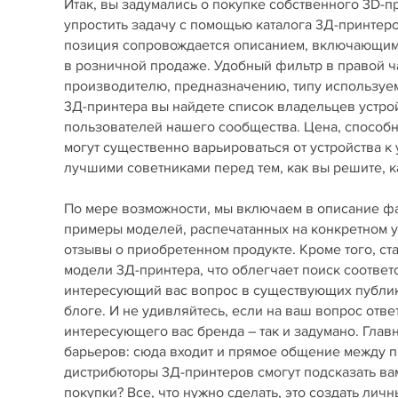
Итак, вы задумались о покупке собственного 3D-
упростить задачу с помощью каталога 3Д-принте
позиция сопровождается описанием, включающим 
в розничной продаже. Удобный фильтр в правой ч
производителю, предназначению, типу используемы
3Д-принтера вы найдете список владельцев устро
пользователей нашего сообщества. Цена, способ
могут существенно варьироваться от устройства к
лучшими советниками перед тем, как вы решите, ка
По мере возможности, мы включаем в описание фай
примеры моделей, распечатанных на конкретном у
отзывы о приобретенном продукте. Кроме того, с
модели 3Д-принтера, что облегчает поиск соответ
интересующий вас вопрос в существующих публика
блоге. И не удивляйтесь, если на ваш вопрос отве
интересующего вас бренда – так и задумано. Гла
барьеров: сюда входит и прямое общение между пр
дистрибюторы 3Д-принтеров смогут подсказать вам
покупки? Все, что нужно сделать, это создать лич