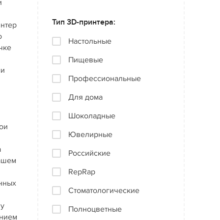
и
Тип 3D-принтера:
интер
о
Настольные
чке
Пищевые
ми
Профессиональные
Для дома
Шоколадные
ои
Ювелирные
а
Российские
нашем
RepRap
онных
Стоматологические
ну
Полноцветные
анием