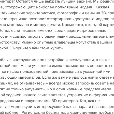
принтера? Остается лишь выбрать лучший вариант. Мы решил
ров, отображающего наиболее популярные модели. Каждая
технические характеристики, фотографии и цены на 3D-пр
асти странички позволит отсортировать доступные модели п
х материалов и методу печати. Кроме того, в каждой карто
йства, если таковые имеются среди зарегистрированных
ности и совместимость с различными расходными материала
 устройству. Именно опытные владельцы могут стать вашими
кой 3D-принтер вам стоит купить.
лы с инструкциями по настройке и эксплуатации, а также
стройстве. Наши участники имеют возможность оставлять св
татьи наших пользователей привязываются к указанной ими
ствующих материалов. Если же вам не удалось найти ответ н
циях, не отчаивайтесь – всегда можно запросить совет в 
тят не только энтузиасты, но и официальные представители
вной задачей нашего сайта является устранение информаци
одавцами и покупателями 3D-принтеров. Кто, как не
, где можно купить интересующий вас аппарат и назвать це
ный кабинет. Регистрация бесплатна, а единственным требов