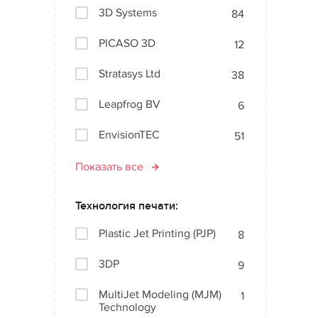
3D Systems
84
PICASO 3D
12
Stratasys Ltd
38
Leapfrog BV
6
EnvisionTEC
51
Показать все
Технология печати:
Plastic Jet Printing (PJP)
8
3DP
9
MultiJet Modeling (MJM)
1
Technology