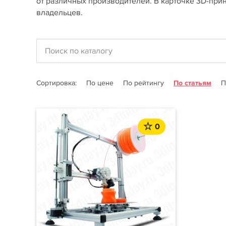
от различных производителей. В карточке 3D-прин
владельцев.
Сортировка:
По цене
По рейтингу
По статьям
П
0