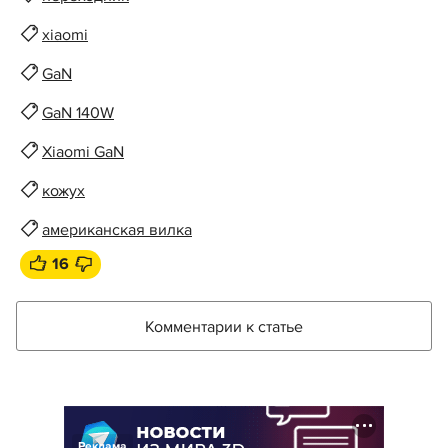
xiaomi
GaN
GaN 140W
Xiaomi GaN
кожух
американская вилка
16
Комментарии к статье
Реклама