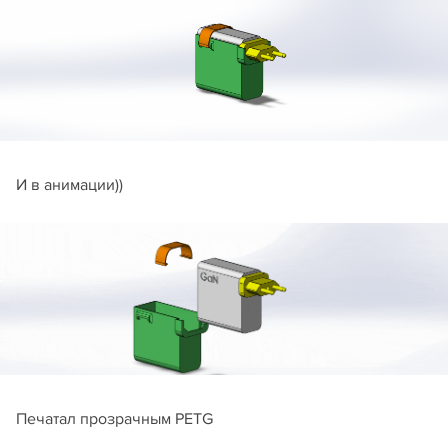
И в анимации))
Печатал прозрачным PETG