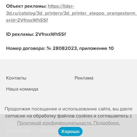
Объект рекламы:
https://lider-
3d.ru/catalog/3d_printery/3d_printer_elegoo_orangestorm
erid=2VfnxxWhSSf
ID рекламы: 2VfnxxWhSSf
Номер договора: № 28082023, приложение 10
Контакты
Реклама
Наша команда
Продолжая посещение и использование сайта, вы даете
согласие на обработку файлов cookies и соглашаетесь с
Политикой конфиденциальности. Подробнее.
© 2013-2026 3D-принтеры сегодня!
Использование
материалов
Конфиденциальность
Хорошо