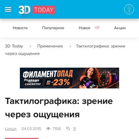
Новости
Популярное
Новое
+17
Акции
3D Today
Применение
Тактилографика: зрение
через ощущения
Реклама
Тактилографика: зрение
через ощущения
Liqsun
04.03.2015
7158
11