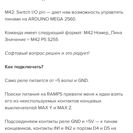
M42: Switch I/O pin — дает нам возможность управлять
пинами на ARDUINO MEGA 2560.
Команда имеет следующий формат: M42 Номер_Пина
Значение = M42 P5 S255
Софтовый вопрос решен и это радует!
Как подключать?
Само реле питается от +5 вольт и GND.
Поиски питания на RAMPS привели меня к идеи взять
его из неиспользуемых контактов концевых
выключателей MAX Y и MAX Z.
Подсоединяем контакты реле GND и +5V — к пинам
концевиков, контакты IN1 и IN2 к портам D4 и D5 на