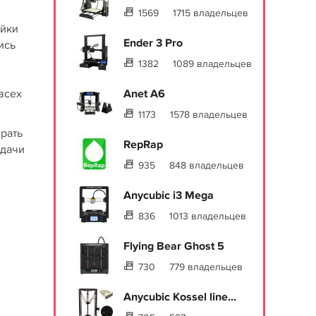
1569
1715 владельцев
ейки
Ender 3 Pro
ись
1382
1089 владельцев
всех
Anet A6
1173
1578 владельцев
рать
RepRap
адачи
935
848 владельцев
Anycubic i3 Mega
836
1013 владельцев
Flying Bear Ghost 5
730
779 владельцев
Anycubic Kossel line...