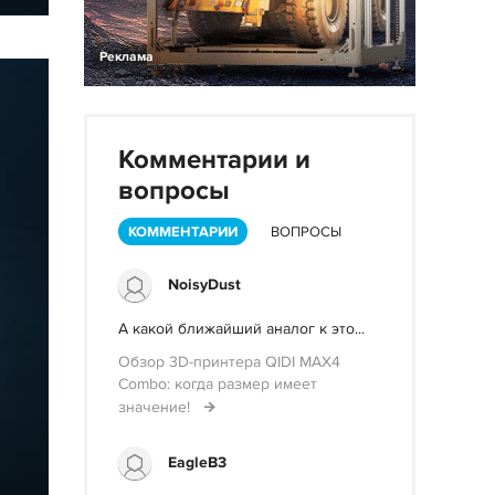
Реклама
Комментарии и
вопросы
КОММЕНТАРИИ
ВОПРОСЫ
NoisyDust
А какой ближайший аналог к это...
Обзор 3D-принтера QIDI MAX4
Combo: когда размер имеет
значение!
EagleB3