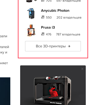
705
597 владельцев
Anycubic Photon
550
202 владельцев
Prusa i3
476
787 владельцев
рали
Все 3D-принтеры
талей
ку и
аняет