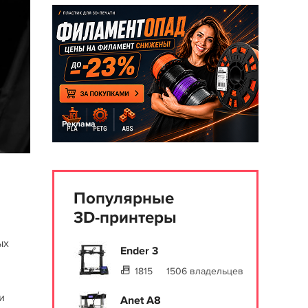
Реклама
Популярные
3D-принтеры
ых
Ender 3
1815
1506 владельцев
и
Anet A8