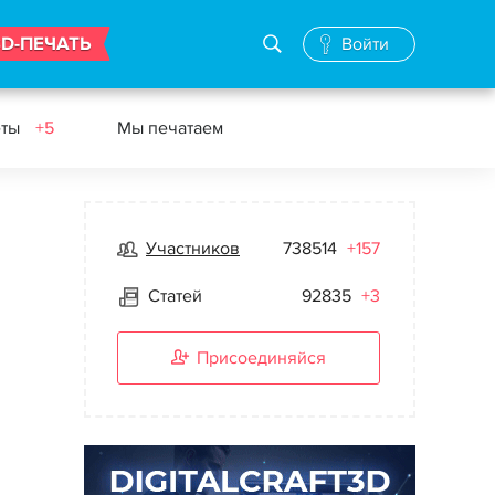
3D-ПЕЧАТЬ
Войти
еты
+5
Мы печатаем
Участников
738514
+157
Статей
92835
+3
Присоединяйся