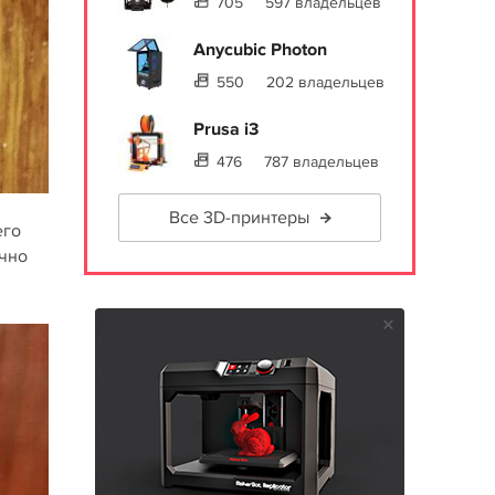
705
597 владельцев
Anycubic Photon
550
202 владельцев
Prusa i3
476
787 владельцев
Все 3D-принтеры
его
ично