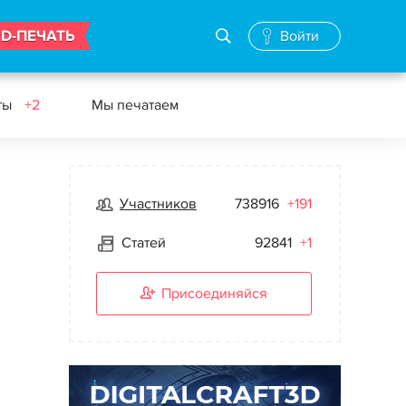
3D-ПЕЧАТЬ
Войти
ты
+2
Мы печатаем
Участников
738916
+191
Статей
92841
+1
Присоединяйся