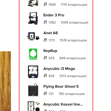
1569
1715 владельцев
Ender 3 Pro
1382
1089 владельцев
Anet A6
и
1173
1578 владельцев
RepRap
935
848 владельцев
Anycubic i3 Mega
836
1013 владельцев
Flying Bear Ghost 5
731
780 владельцев
Anycubic Kossel line...