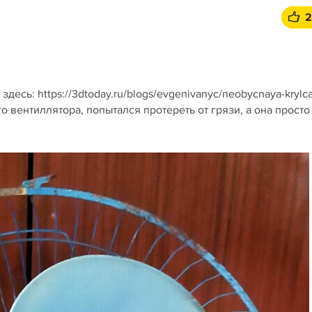
2
десь: https://3dtoday.ru/blogs/evgenivanyc/neobycnaya-krylca
го вентиллятора, попытался протереть от грязи, а она просто