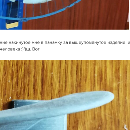
мание накинутое мне в панамку за вышеупомянутое изделие, 
ловека :)"(ц). Вот: