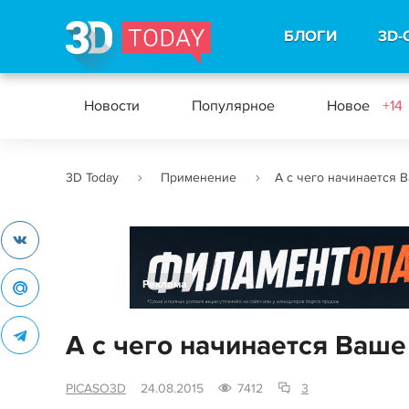
БЛОГИ
3D-
Новости
Популярное
Новое
+14
3D Today
Применение
А с чего начинается В
Реклама
А с чего начинается Ваше
PICASO3D
24.08.2015
7412
3