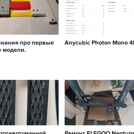
нания про первые
Anycubic Photon Mono 4
 модели.
ротивотуманной
Ремонт ELEGOO Neptune