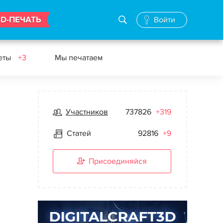
3D-ПЕЧАТЬ
Войти
еты
+3
Мы печатаем
Участников
737826
+319
Статей
92816
+9
Присоединяйся