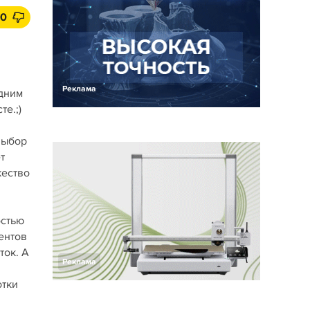
10
Реклама
одним
е.;)
выбор
т
жество
остью
ентов
ток. А
Реклама
отки