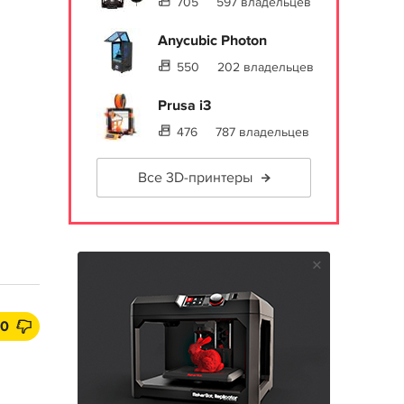
705
597 владельцев
Anycubic Photon
550
202 владельцев
Prusa i3
476
787 владельцев
Все 3D-принтеры
10