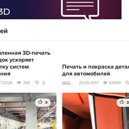
тей
ленная 3D-печать
док ускоряет
тку систем
Печать и покраска дета
ения
для автомобилей
07.2026
390
0
MAS-terskaya
25.05.2017
63659
0
2