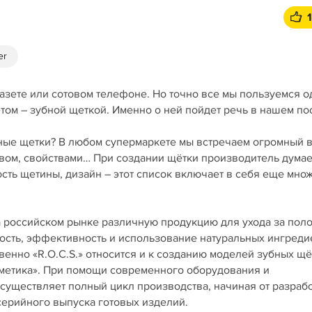
er
газете или сотовом телефоне. Но точно все мы пользуемся 
ом – зубной щеткой. Именно о ней пойдет речь в нашем пост
бные щетки? В любом супермаркете мы встречаем огромный 
твом, свойствами… При создании щётки производитель думае
сть щетины, дизайн – этот список включает в себя еще мно
а российском рынке различную продукцию для ухода за пол
ность, эффективность и использование натуральных ингреди
венно «R.O.C.S.» относится и к созданию моделей зубных щё
сметика». При помощи современного оборудования и
существляет полный цикл производства, начиная от разраб
серийного выпуска готовых изделий.