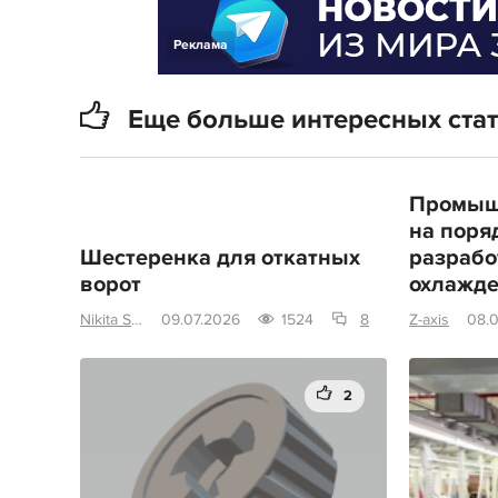
Реклама
Еще больше интересных ста
Промыш
на поря
Шестеренка для откатных
разрабо
ворот
охлажд
Nikita SPB
09.07.2026
1524
8
Z-axis
08.
2