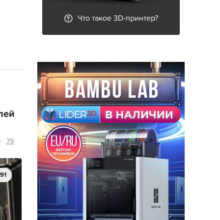
Что такое 3D-принтер?
лей
79
91