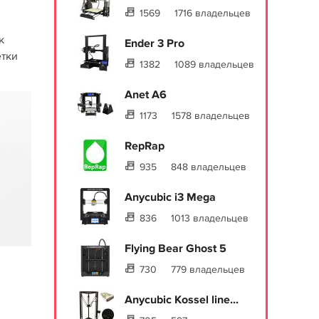
1569
1716 владельцев
к
Ender 3 Pro
етки
1382
1089 владельцев
Anet A6
1173
1578 владельцев
RepRap
935
848 владельцев
Anycubic i3 Mega
836
1013 владельцев
Flying Bear Ghost 5
730
779 владельцев
Anycubic Kossel line...