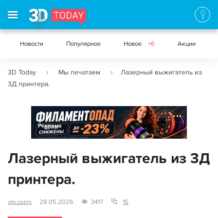
Новости
Популярное
Новое
+6
Акции
3D Today
Мы печатаем
Лазерный выжигатель из
3Д принтера.
Реклама
Лазерный выжигатель из 3Д
принтера.
vip.users
28.05.2026
3417
15