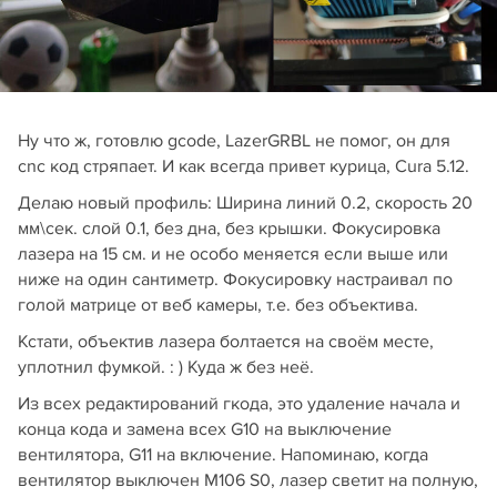
Ну что ж, готовлю gcode, LazerGRBL не помог, он для
cnc код стряпает. И как всегда привет курица, Cura 5.12.
Делаю новый профиль: Ширина линий 0.2, скорость 20
мм\сек. слой 0.1, без дна, без крышки. Фокусировка
лазера на 15 см. и не особо меняется если выше или
ниже на один сантиметр. Фокусировку настраивал по
голой матрице от веб камеры, т.е. без объектива.
Кстати, объектив лазера болтается на своём месте,
уплотнил фумкой. : ) Куда ж без неё.
Из всех редактирований гкода, это удаление начала и
конца кода и замена всех G10 на выключение
вентилятора, G11 на включение. Напоминаю, когда
вентилятор выключен M106 S0, лазер светит на полную,