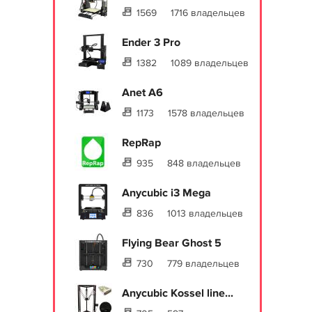
1569
1716 владельцев
Ender 3 Pro
1382
1089 владельцев
Anet A6
1173
1578 владельцев
RepRap
935
848 владельцев
Anycubic i3 Mega
836
1013 владельцев
Flying Bear Ghost 5
730
779 владельцев
Anycubic Kossel line...