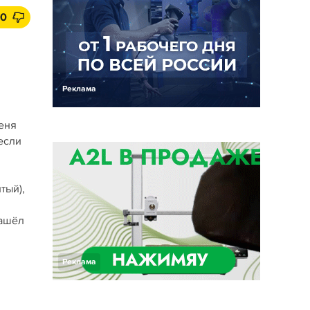
10
Реклама
меня
если
тый),
нашёл
Реклама