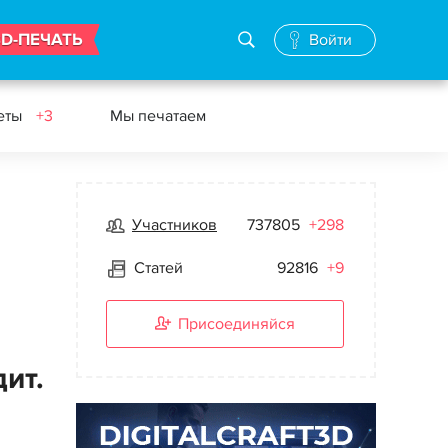
3D-ПЕЧАТЬ
Войти
еты
+3
Мы печатаем
Участников
737805
+298
Статей
92816
+9
Присоединяйся
ит.