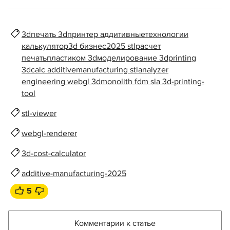
3dпечать 3dпринтер аддитивныетехнологии
калькулятор3d бизнес2025 stlрасчет
печатьпластиком 3dмоделирование 3dprinting
3dcalc additivemanufacturing stlanalyzer
engineering webgl 3dmonolith fdm sla 3d-printing-
tool
stl-viewer
webgl-renderer
3d-cost-calculator
additive-manufacturing-2025
5
Комментарии к статье