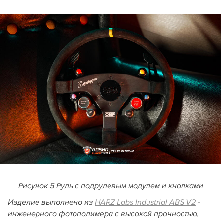
Рисунок 5 Руль с подрулевым модулем и кнопками
Изделие выполнено из
HARZ Labs Industrial ABS V2
-
инженерного фотополимера с высокой прочностью,