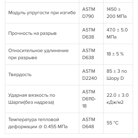
ASTM
1450 ±
Модуль упругости при изгибе
D790
200 МПа
ASTM
47.0 ± 5.0
Прочность на разрыв
D638
МПа
Относительное удлинение
ASTM
18 ± 5 %
при разрыве
D638
ASTM
85 ± 3 по
Твердость
D2240
Шору D
ASTM
Ударная вязкость по
22.0 ± 3.0
D6110-
Шарпи(без надреза)
кДж/м2
18
Температура тепловой
ASTM
55 °C
деформации @ 0.455 МПа
D648