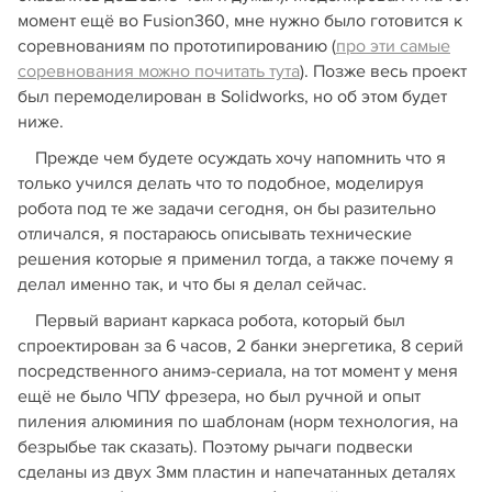
момент ещё во Fusion360, мне нужно было готовится к
соревнованиям по прототипированию (
про эти самые
соревнования можно почитать тута
). Позже весь проект
был перемоделирован в Solidworks, но об этом будет
ниже.
Прежде чем будете осуждать хочу напомнить что я
только учился делать что то подобное, моделируя
робота под те же задачи сегодня, он бы разительно
отличался, я постараюсь описывать технические
решения которые я применил тогда, а также почему я
делал именно так, и что бы я делал сейчас.
Первый вариант каркаса робота, который был
спроектирован за 6 часов, 2 банки энергетика, 8 серий
посредственного анимэ-сериала, на тот момент у меня
ещё не было ЧПУ фрезера, но был ручной и опыт
пиления алюминия по шаблонам (норм технология, на
безрыбье так сказать). Поэтому рычаги подвески
сделаны из двух 3мм пластин и напечатанных деталях