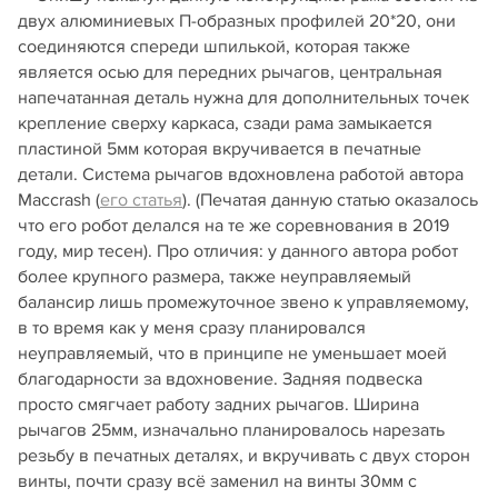
двух алюминиевых П-образных профилей 20*20, они
соединяются спереди шпилькой, которая также
является осью для передних рычагов, центральная
напечатанная деталь нужна для дополнительных точек
крепление сверху каркаса, сзади рама замыкается
пластиной 5мм которая вкручивается в печатные
детали. Система рычагов вдохновлена работой автора
Maccrash (
его статья
). (Печатая данную статью оказалось
что его робот делался на те же соревнования в 2019
году, мир тесен). Про отличия: у данного автора робот
более крупного размера, также неуправляемый
балансир лишь промежуточное звено к управляемому,
в то время как у меня сразу планировался
неуправляемый, что в принципе не уменьшает моей
благодарности за вдохновение. Задняя подвеска
просто смягчает работу задних рычагов. Ширина
рычагов 25мм, изначально планировалось нарезать
резьбу в печатных деталях, и вкручивать с двух сторон
винты, почти сразу всё заменил на винты 30мм с