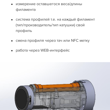
измерение оставшегося веса/длины
филамента
система профилей т.е. на каждый филамент
(тип/производитель/тип катушки) свой
профиль
смена профиля через тач или NFC метку
работа через WEB-интерфейс