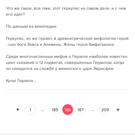
Что же такое, все таки, этот геркулес на самом деле, и с чем
его едят?
По данным из википедии:
Геркулес, он же геракл, в древнегреческой мифологии герой
- сын бога Зевса и Алкмены. Жены героя Амфитриона.
Среди многочисленных мифов о Геракле наиболее известен
цикл сказаний о 12 подвигах, совершенных Гераклом, когда
он находился на службе у микенского царя Эврисфея.
Культ Геракла...
...
...
1
185
186
187
209