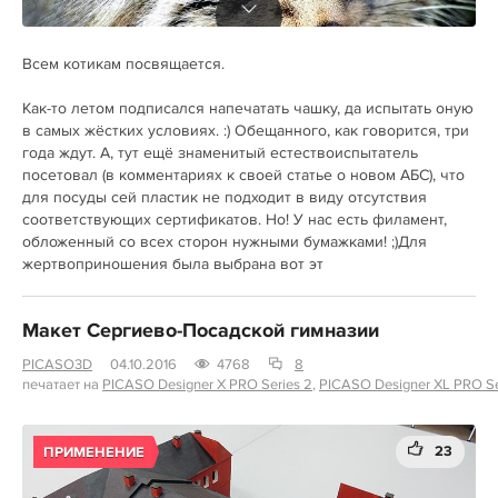
Всем котикам посвящается.
Как-то летом подписался напечатать чашку, да испытать оную
в самых жёстких условиях. :) Обещанного, как говорится, три
года ждут. А, тут ещё знаменитый естествоиспытатель
посетовал (в комментариях к своей статье о новом АБС), что
для посуды сей пластик не подходит в виду отсутствия
соответствующих сертификатов. Но! У нас есть филамент,
обложенный со всех сторон нужными бумажками! ;)Для
жертвоприношения была выбрана вот эт
Макет Сергиево-Посадской гимназии
PICASO3D
04.10.2016
4768
8
печатает на
PICASO Designer X PRO Series 2
,
PICASO Designer XL PRO Se
23
ПРИМЕНЕНИЕ