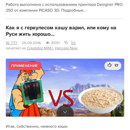
Работа выполнена с использованием принтера Designer PRO
250 от компании PICASO 3D. Подробные...
Как я с геркулесом кашу варил, или кому на
Руси жить хорошо…
W_777
26.09.2016
8091
55
печатает на
Createbot MINI I
,
Hercules New
17
ПРИМЕНЕНИЕ
Итак, собственно, немного каши.