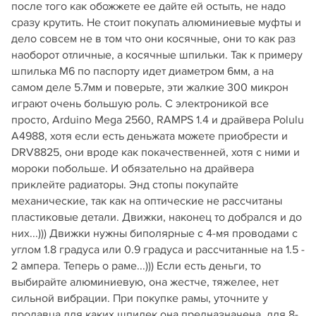
после того как обожжете ее дайте ей остыть, не надо
сразу крутить. Не стоит покупать алюминиевые муфты и
дело совсем не в том что они косячные, они то как раз
наоборот отличные, а косячные шпильки. Так к примеру
шпилька М6 по паспорту идет диаметром 6мм, а на
самом деле 5.7мм и поверьте, эти жалкие 300 микрон
играют очень большую роль. С электроникой все
просто, Arduino Mega 2560, RAMPS 1.4 и драйвера Polulu
А4988, хотя если есть деньжата можете приобрести и
DRV8825, они вроде как покачественней, хотя с ними и
мороки побольше. И обязательно на драйвера
приклейте радиаторы. Энд стопы покупайте
механические, так как на оптические не рассчитаны
пластиковые детали. Движки, наконец то добрался и до
них...))) Движки нужны биполярные с 4-мя проводами с
углом 1.8 градуса или 0.9 градуса и рассчитанные на 1.5 -
2 ампера. Теперь о раме...))) Если есть деньги, то
выбирайте алюминиевую, она жестче, тяжелее, нет
сильной вибрации. При покупке рамы, уточните у
продавца для каких шпилек она предназначена, для 8-