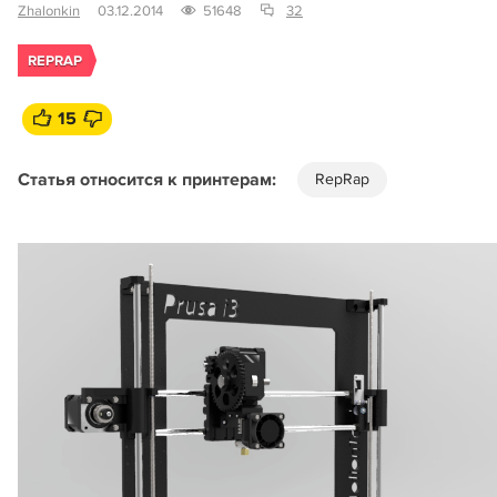
Zhalonkin
03.12.2014
51648
32
REPRAP
15
Статья относится к принтерам:
RepRap