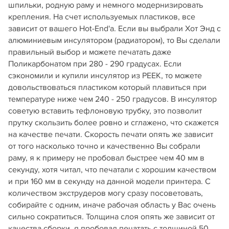
шпильки, родную раму и немного модернизировать
крепления. На счет используемых пластиков, все
зависит от вашего Hot-End'а. Если вы выбрали Хот Энд с
алюминиевым инсулятором (радиатором), то Вы сделали
правильный выбор и можете печатать даже
Поликарбонатом при 280 - 290 градусах. Если
сэкономили и купили инсулятор из PEEK, то можете
довольствоваться пластиком который плавиться при
температуре ниже чем 240 - 250 градусов. В инсулятор
советую вставить тефлоновую трубку, это позволит
прутку скользить более ровно и сглажено, что скажется
на качестве печати. Скорость печати опять же зависит
от того насколько точно и качественно Вы собрали
раму, я к примеру не пробовал быстрее чем 40 мм в
секунду, хотя читал, что печатали с хорошим качеством
и при 160 мм в секунду на данной модели принтера. С
количеством экструдеров могу сразу посоветовать,
собирайте с одним, иначе рабочая область у Вас очень
сильно сократиться. Толщина слоя опять же зависит от
качества сборки, я пробовал печатать с толщиной 50