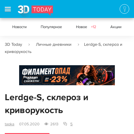
Новости
Популярное
Новое
+12
Акции
3D Today
Личные дневники
Lerdge-S, склероз и
криворукость
Реклама
Lerdge-S, склероз и
криворукость
tapka
07.05.2020
2613
5