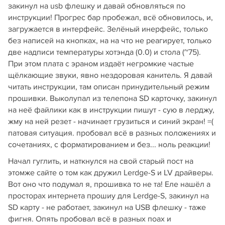
закинул на usb флешку и давай обновляться по
инструкции! Прогрес бар пробежал, всё обновилось, и,
загружается в интерфейс. Зелёный инерфейс, только
без написей на кнопках, на на что не реагирует, только
две надписи температуры хотэнда (0.0) и стола (~75).
При этом плата с эраном издаёт негромкие частые
щёлкающие звуки, явно нездоровая канитель. Я давай
читать инструкции, там описан принудительный режим
прошивки. Выколупал из телепона SD карточку, закинул
на неё файлики как в инструкции пишут - сую в лерджу,
жму на ней резет - начинает грузиться и синий экран! =(
патовая ситуация. пробовал всё в разных положениях и
сочетаниях, с форматированием и без... ноль реакции!
Начал гуглить, и наткнулся на свой старый пост на
этомже сайте о том как дружил Lerdge-S и LV драйверы.
Вот оно что подумал я, прошивка то не та! Еле нашёл а
просторах интернета прошиу для Lerdge-S, закинул на
SD карту - не работает, закинул на USB флешку - таже
фигня. Опять пробовал всё в разных поах и