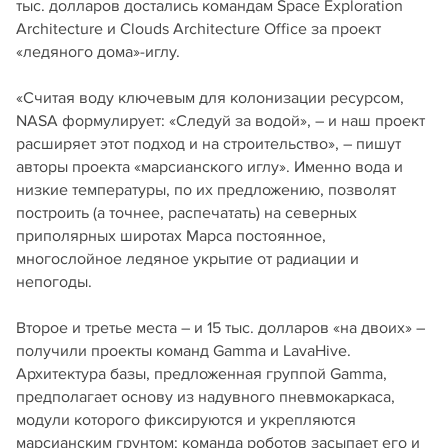
тыс. долларов достались командам Space Exploration
Architecture и Clouds Architecture Office за проект
«ледяного дома»-иглу.
«Считая воду ключевым для колонизации ресурсом,
NASA формулирует: «Следуй за водой», – и наш проект
расширяет этот подход и на строительство», – пишут
авторы проекта «марсианского иглу». Именно вода и
низкие температуры, по их предложению, позволят
построить (а точнее, распечатать) на северных
приполярных широтах Марса постоянное,
многослойное ледяное укрытие от радиации и
непогоды.
Второе и третье места – и 15 тыс. долларов «на двоих» –
получили проекты команд Gamma и LavaHive.
Архитектура базы, предложенная группой Gamma,
предполагает основу из надувного пневмокаркаса,
модули которого фиксируются и укрепляются
марсианским грунтом: команда роботов засыпает его и