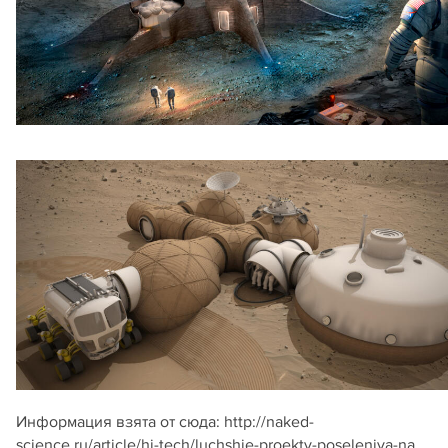
Информация взята от сюда: http://naked-
science.ru/article/hi-tech/luchshie-proekty-poseleniya-na