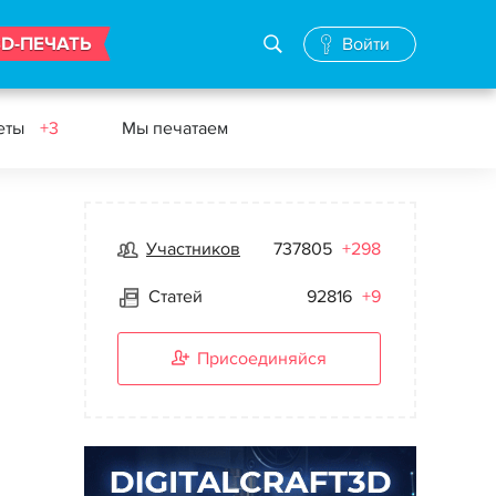
3D-ПЕЧАТЬ
Войти
еты
+3
Мы печатаем
Участников
737805
+298
Статей
92816
+9
Присоединяйся