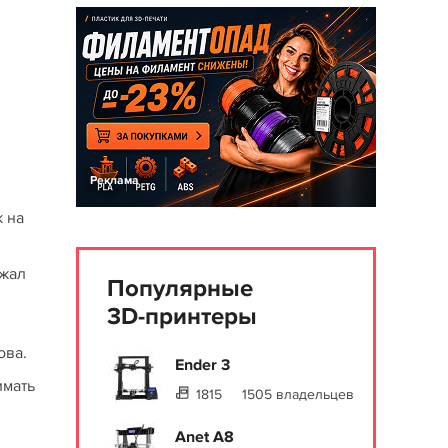
Реклама
к на
ржал
Популярные
3D-принтеры
ова.
Ender 3
имать
1815
1505 владельцев
Anet A8