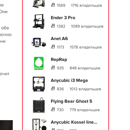
ое
1569
1716 владельцев
 Они
Ender 3 Pro
1382
1089 владельцев
 оба
прочно
Anet A6
они
1173
1578 владельцев
RepRap
935
848 владельцев
кочит
Anycubic i3 Mega
836
1013 владельцев
Flying Bear Ghost 5
730
779 владельцев
Anycubic Kossel line...