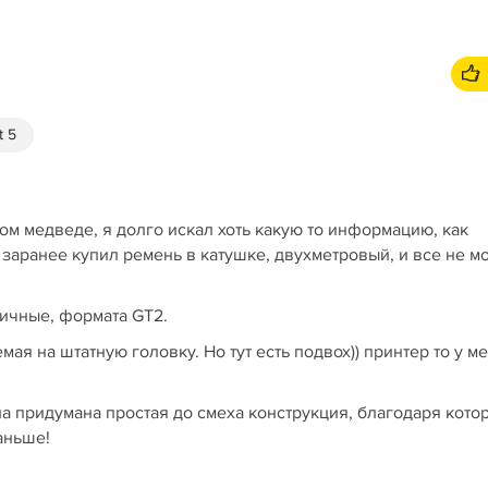
t 5
ом медведе, я долго искал хоть какую то информацию, как
 заранее купил ремень в катушке, двухметровый, и все не мо
ичные, формата GT2.
ая на штатную головку. Но тут есть подвох)) принтер то у м
а придумана простая до смеха конструкция, благодаря кото
аньше!