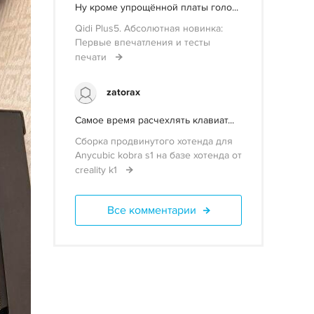
Ну кроме упрощённой платы голо...
Qidi Plus5. Абсолютная новинка:
Первые впечатления и тесты
печати
zatorax
Самое время расчехлять клавиат...
Сборка продвинутого хотенда для
Anycubic kobra s1 на базе хотенда от
creality k1
Все комментарии