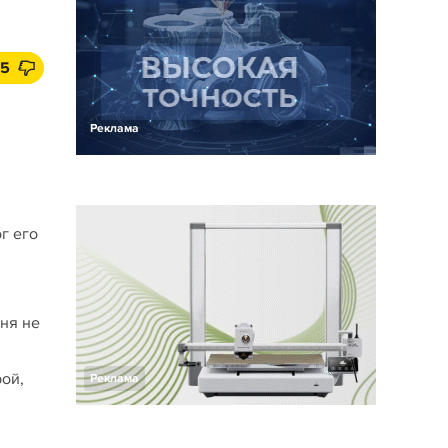
5
Реклама
г его
еня не
рой,
Реклама