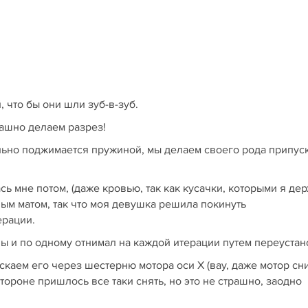
 что бы они шли зуб-в-зуб.
рашно делаем разрез!
тельно поджимается пружиной, мы делаем своего рода припус
ь мне потом, (даже кровью, так как кусачки, которыми я де
ным матом, так что моя девушка решила покинуть
ерации.
ны и по одному отнимал на каждой итерации путем переустан
ускаем его через шестерню мотора оси Х (вау, даже мотор сн
тороне пришлось все таки снять, но это не страшно, заодно