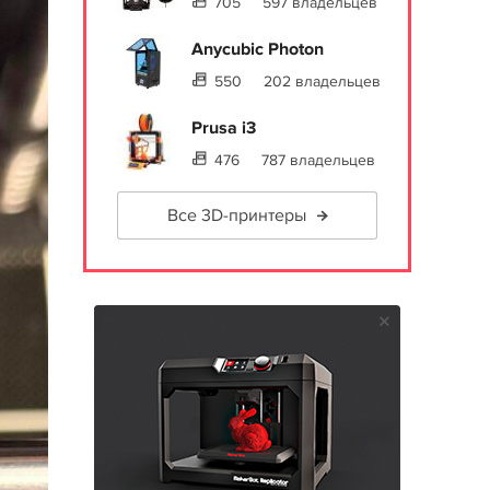
705
597 владельцев
Anycubic Photon
550
202 владельцев
Prusa i3
476
787 владельцев
Все 3D-принтеры