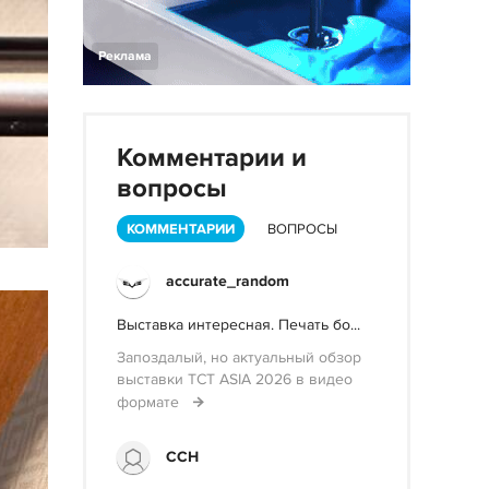
Реклама
Комментарии и
вопросы
КОММЕНТАРИИ
ВОПРОСЫ
accurate_random
Выставка интересная. Печать бо...
Запоздалый, но актуальный обзор
выставки TCT ASIA 2026 в видео
формате
ССН