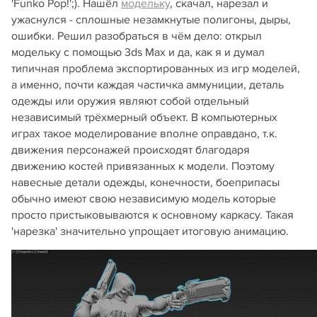
'Funko Pop!';). Нашёл
модельку
, скачал, нарезал и
ужаснулся - сплошные незамкнутые полигоны, дыры,
ошибки. Решил разобраться в чём дело: открыл
модельку с помощью 3ds Max и да, как я и думал
типичная проблема экспортированных из игр моделей,
а именно, почти каждая частичка аммуниции, деталь
одежды или оружия являют собой отдельный
независимый трёхмерный объект. В компьютерных
играх такое моделирование вполне оправдано, т.к.
движения персонажей происходят благодаря
движению костей привязанных к модели. Поэтому
навесные детали одежды, конечности, боеприпасы
обычно имеют свою независимую модель которые
просто пристыковываются к основному каркасу. Такая
'нарезка' значительно упрощает итоговую анимацию.