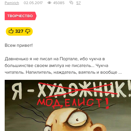
Pamirich
02.05.2017
45085
57
ТВОРЧЕСТВО
327
Всем привет!
Давненько я не писал на Портале, ибо чукча в
большинстве своем амплуа не писатель... Чукча
читатель. Напилитель, наждатель, ваятель и вообще ...