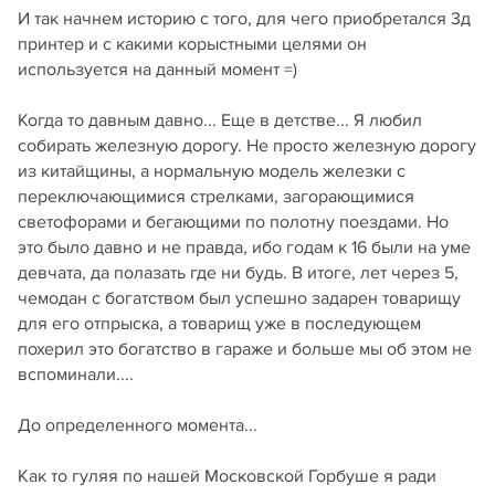
И так начнем историю с того, для чего приобретался 3д
принтер и с какими корыстными целями он
используется на данный момент =)
Когда то давным давно... Еще в детстве... Я любил
собирать железную дорогу. Не просто железную дорогу
из китайщины, а нормальную модель железки с
переключающимися стрелками, загорающимися
светофорами и бегающими по полотну поездами. Но
это было давно и не правда, ибо годам к 16 были на уме
девчата, да полазать где ни будь. В итоге, лет через 5,
чемодан с богатством был успешно задарен товарищу
для его отпрыска, а товарищ уже в последующем
похерил это богатство в гараже и больше мы об этом не
вспоминали....
До определенного момента...
Как то гуляя по нашей Московской Горбуше я ради