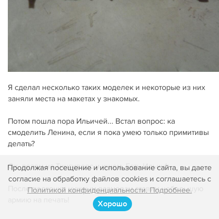
Я сделал несколько таких моделек и некоторые из них
заняли места на макетах у знакомых.
Потом пошла пора Ильичей... Встал вопрос: ка
смоделить Ленина, если я пока умею только примитивы
делать?
Ок, лезем на Тингиверс и ищем. Есть Ильич!
Продолжая посещение и использование сайта, вы даете
согласие на обработку файлов cookies и соглашаетесь с
После подгонки нужным размерам ставим небольшую
Политикой конфиденциальности. Подробнее.
армию на печать!
Хорошо