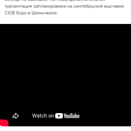
презентация запланирована на сентябрьской выставке
CIOE Expo в Шэньчжэне.