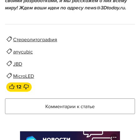
своими разработками, и мы расскажем о них всему
миру! Ждем ваши идеи по адресу news@3Dtoday.ru.
Стереолитография
anycubic
JBD
MicroLED
12
Комментарии к статье