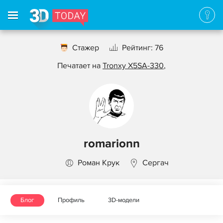
Стажер
Рейтинг: 76
Печатает на
Tronxy X5SA-330
,
romarionn
Роман Крук
Сергач
Блог
Профиль
3D-модели