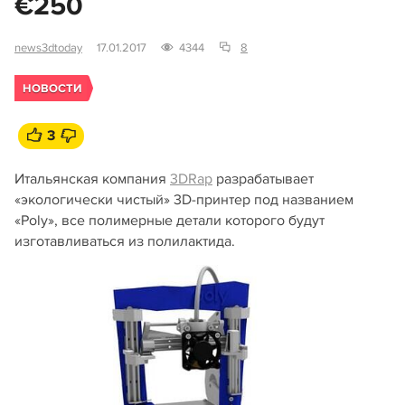
€250
news3dtoday
17.01.2017
4344
8
НОВОСТИ
3
Итальянская компания
3DRap
разрабатывает
«экологически чистый» 3D-принтер под названием
«Poly», все полимерные детали которого будут
изготавливаться из полилактида.