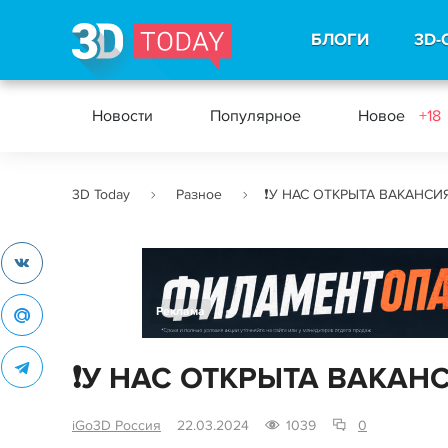
БЛОГИ
3D-
Новости
Популярное
Новое
+18
3D Today
Разное
❗️У НАС ОТКРЫТА ВАКАНСИЯ
Реклама
❗️У НАС ОТКРЫТА ВАКАНС
iGo3D Россия
22.03.2024
1039
0