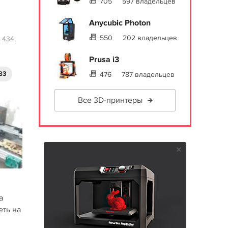
705
597 владельцев
Anycubic Photon
550
202 владельцев
434
Prusa i3
83
476
787 владельцев
Все 3D-принтеры
а
еть на