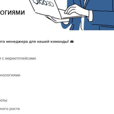
нта менеджера для нашей команды!
💼
я с маркетплейсами
хнологиями
боты
ного роста