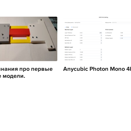
нания про первые
Anycubic Photon Mono 4
 модели.