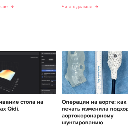
льше
Читать дальше
вание стола на
Операции на аорте: как
х Qidi.
печать изменила подход
аортокоронарному
шунтированию