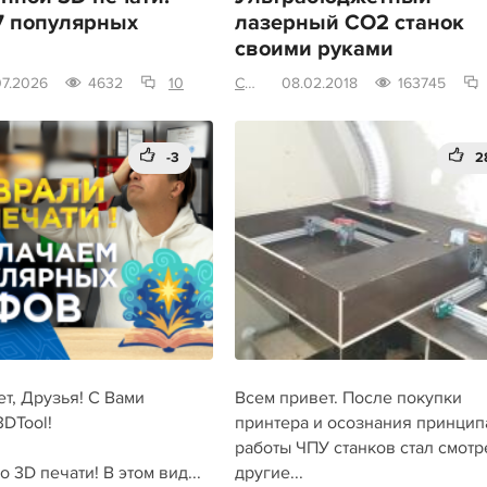
7 популярных
лазерный СО2 станок
своими руками
07.2026
4632
10
CEPKO777
08.02.2018
163745
-3
2
т, Друзья! С Вами
Всем привет. После покупки
DTool!
принтера и осознания принцип
работы ЧПУ станков стал смотр
о 3D печати! В этом вид...
другие...