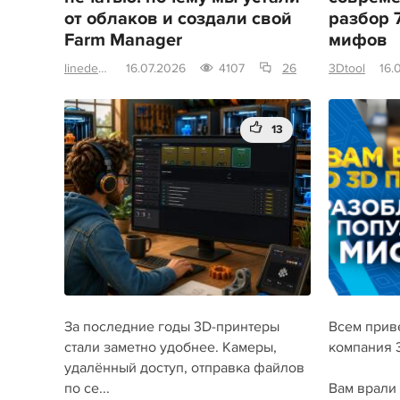
от облаков и создали свой
разбор 
Farm Manager
мифов
linedecor
16.07.2026
4107
26
3Dtool
16.
13
За последние годы 3D-принтеры
Всем приве
стали заметно удобнее. Камеры,
компания 3
удалённый доступ, отправка файлов
по се...
Вам врали 