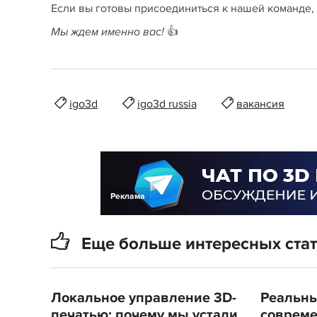
Если вы готовы присоединиться к нашей команде,
👍
Мы ждем именно вас!
igo3d
igo3d russia
вакансия
Реклама
Еще больше интересных ста
Локальное управление 3D-
Реальны
печатью: почему мы устали
совреме