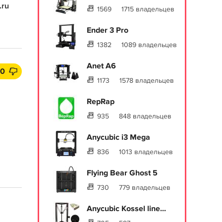
.ru
1569
1715 владельцев
Ender 3 Pro
1382
1089 владельцев
Anet A6
0
1173
1578 владельцев
RepRap
935
848 владельцев
Anycubic i3 Mega
836
1013 владельцев
Flying Bear Ghost 5
730
779 владельцев
Anycubic Kossel line...