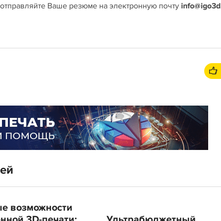
 отправляйте Ваше резюме на электронную почту
info@igo3d
тей
е возможности
нной 3D-печати:
Ультрабюджетный