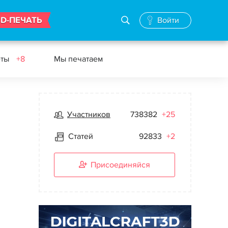
3D-ПЕЧАТЬ
Войти
еты
+8
Мы печатаем
Участников
738382
+25
Статей
92833
+2
Присоединяйся