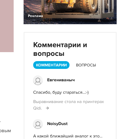
Реклама
Комментарии и
вопросы
КОММЕНТАРИИ
ВОПРОСЫ
Евгениваныч
Спасибо, буду стараться...:-)
Выравнивание стола на принтерах
Qidi.
.
NoisyDust
новым
А какой ближайший аналог к это...