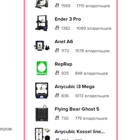
1569
1715 владельцев
Ender 3 Pro
1382
1089 владельцев
Anet A6
1173
1578 владельцев
RepRap
935
848 владельцев
Anycubic i3 Mega
836
1013 владельцев
Flying Bear Ghost 5
730
779 владельцев
меров.
Anycubic Kossel line...