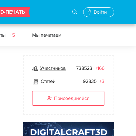
3D-ПЕЧАТЬ
Войти
еты
+5
Мы печатаем
Участников
738523
+166
Статей
92835
+3
Присоединяйся