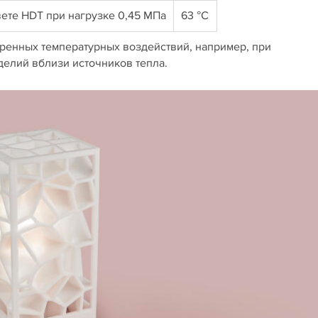
ете HDT при нагрузке 0,45 МПа
63 °C
еренных температурных воздействий, например, при
елий вблизи источников тепла.