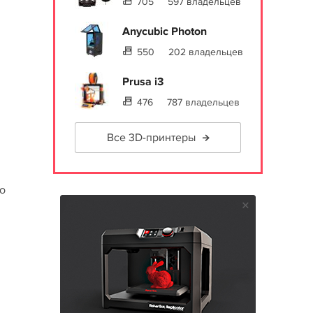
705
597 владельцев
Anycubic Photon
550
202 владельцев
Prusa i3
476
787 владельцев
Все 3D-принтеры
то