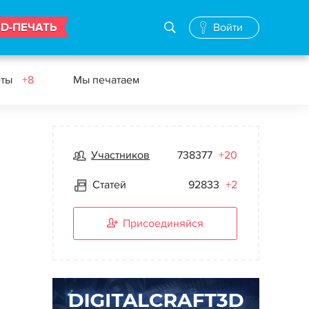
3D-ПЕЧАТЬ
Войти
еты
+8
Мы печатаем
Участников
738377
+20
Статей
92833
+2
Присоединяйся