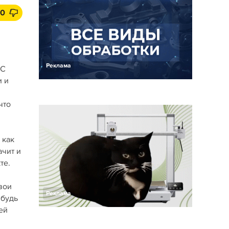
10
Реклама
 С
и и
и
что
 как
ачит и
те.
вои
Реклама
ибудь
ей