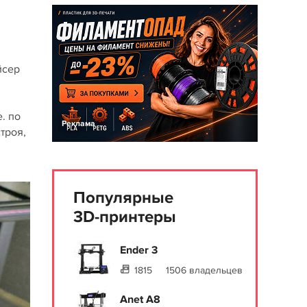
йсер
. по
Реклама
строя,
Популярные
3D-принтеры
Ender 3
1815
1506 владельцев
Anet A8