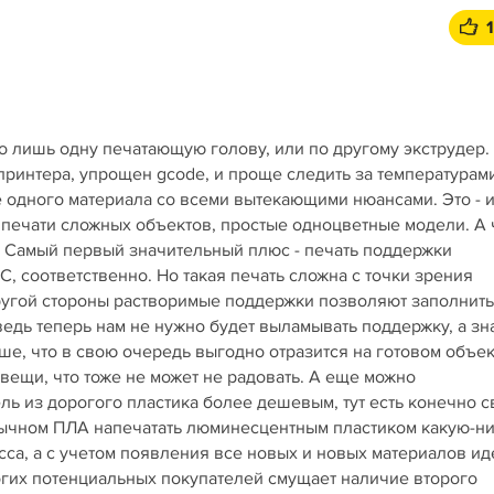
 лишь одну печатающую голову, или по другому экструдер.
 принтера, упрощен gcode, и проще следить за температурам
ие одного материала со всеми вытекающими нюансами. Это - 
печати сложных объектов, простые одноцветные модели. А 
о. Самый первый значительный плюс - печать поддержки
, соответственно. Но такая печать сложна с точки зрения
ругой стороны растворимые поддержки позволяют заполнить
едь теперь нам не нужно будет выламывать поддержку, а зн
е, что в свою очередь выгодно отразится на готовом объек
вещи, что тоже не может не радовать. А еще можно
ь из дорогого пластика более дешевым, тут есть конечно с
обычном ПЛА напечатать люминесцентным пластиком какую-н
сса, а с учетом появления все новых и новых материалов ид
огих потенциальных покупателей смущает наличие второго