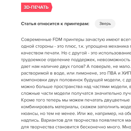
3D-ПЕЧАТЬ
Статья относится к принтерам:
Зверь
Современные FDM принтеры зачастую имеют всего
одной стороны - это плюс, т.к. упрощена механика
качеством печати. Но с другой - это использован
трудоемкое отделение поддержек, невозможность 
дает нам наличие двух голов? А поверьте, не мал
растворимой в воде, или лимонене, это ПВА и ХИПС
компоновки двух половинок будущей модели, с д
можно больше пространства над частями модели, в
сложные части модели получатся значительно лучш
Кроме того теперь мы можем печатать двуцветные 
комбинировать материалы, скажем заполнить модел
нюансы, но тем не менее. Или же, например, на 
надпись. Вариантов для творчества появляется ма
для творчества становится бесконечно много. Мн