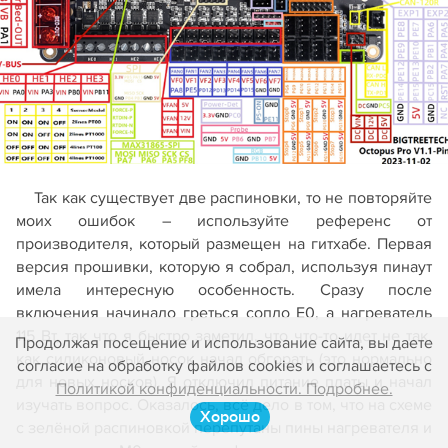
Так как существует две распиновки, то не повторяйте
моих ошибок – используйте референс от
производителя, который размещен на гитхабе. Первая
версия прошивки, которую я собрал, используя пинаут
имела интересную особенность. Сразу после
включения начинало греться сопло Е0, а нагреватель
115 Вт, так что я быстро заметил, что что-то идет не так,
Продолжая посещение и использование сайта, вы даете
как силиконовый носок начал обгорать (это нормально
согласие на обработку файлов cookies и соглашаетесь с
для новых носков). Я отключил питание платы и начал
Политикой конфиденциальности. Подробнее.
изучать вопрос. Оказалось, всё дело в том, что на схеме
Хорошо
с зелёной распиновкой перепутаны пины нагревателя и