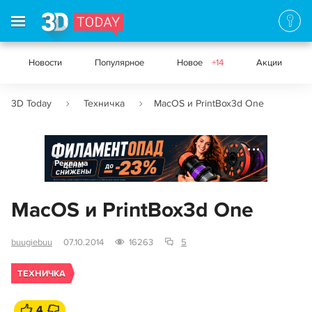
Новости
Популярное
Новое
+14
Акции
3D Today
Техничка
MacOS и PrintBox3d One
Реклама
MacOS и PrintBox3d One
buugiebuu
07.10.2014
16263
5
ТЕХНИЧКА
4