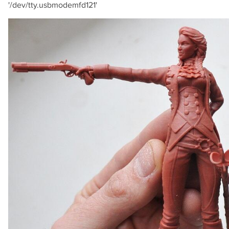
'/dev/tty.usbmodemfd121'